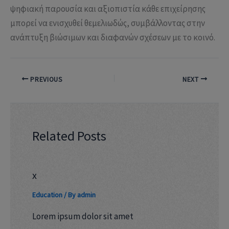
ψηφιακή παρουσία και αξιοπιστία κάθε επιχείρησης
μπορεί να ενισχυθεί θεμελιωδώς, συμβάλλοντας στην
ανάπτυξη βιώσιμων και διαφανών σχέσεων με το κοινό.
PREVIOUS
NEXT
Related Posts
x
Education
/ By
admin
Lorem ipsum dolor sit amet