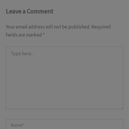
Leave a Comment
Your email address will not be published.
Required
fields are marked
*
Type
here..
Name*