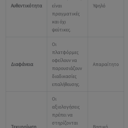
Αυθεντικότητα
είναι
Υψηλό
πραγματικές
και όχι
ψεύτικες.
Οι
πλατφόρμες
οφείλουν να
Διαφάνεια
Απαραίτητο
παρουσιάζουν
διαδικασίες
επαλήθευσης.
Οι
αξιολογήσεις
πρέπει να
στηρίζονται
Τεκμηρίωση
Βασικό