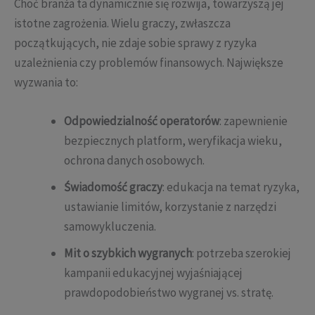
Choć branża ta dynamicznie się rozwija, towarzyszą jej
istotne zagrożenia. Wielu graczy, zwłaszcza
początkujących, nie zdaje sobie sprawy z ryzyka
uzależnienia czy problemów finansowych. Największe
wyzwania to:
Odpowiedzialność operatorów
: zapewnienie
bezpiecznych platform, weryfikacja wieku,
ochrona danych osobowych.
Świadomość graczy
: edukacja na temat ryzyka,
ustawianie limitów, korzystanie z narzędzi
samowykluczenia.
Mit o szybkich wygranych
: potrzeba szerokiej
kampanii edukacyjnej wyjaśniającej
prawdopodobieństwo wygranej vs. stratę.