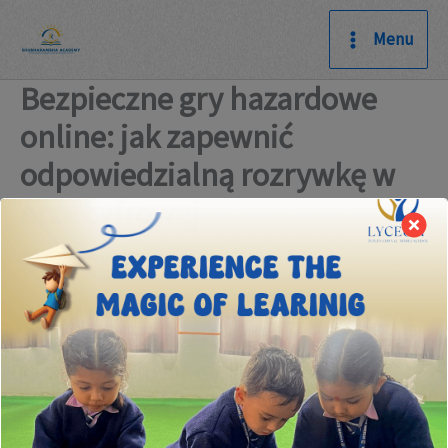
modal-check
Skip
Menu
to
content
Bezpieczne gry hazardowe
online: jak zapewnić
odpowiedzialną rozrywkę w
erze cyfrowej
By
Lyceum International Model School
/
April 20, 2025
W ostatniej dekadzie obserwujemy dynamiczny wzrost
popularności gier hazardowych online, które stały się
integralną częścią cyfrowej rozrywki. O ile działalność ta
przynosi rozrywkę i potencjalne wygrane, to
jednocześnie niesie ze sobą poważne wyzwania związane