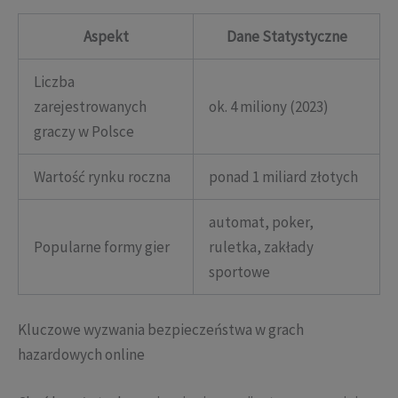
Aspekt
Dane Statystyczne
Liczba
zarejestrowanych
ok. 4 miliony (2023)
graczy w Polsce
Wartość rynku roczna
ponad 1 miliard złotych
automat, poker,
Popularne formy gier
ruletka, zakłady
sportowe
Kluczowe wyzwania bezpieczeństwa w grach
hazardowych online