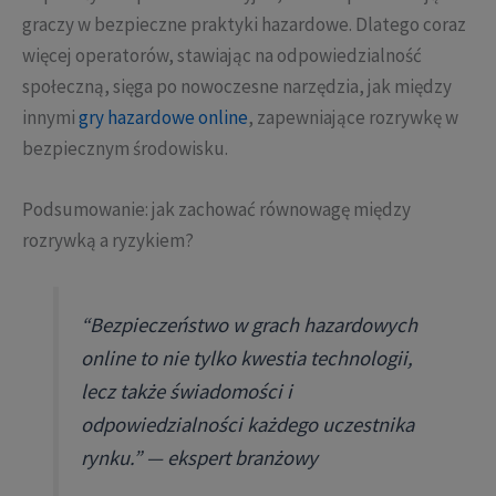
graczy w bezpieczne praktyki hazardowe. Dlatego coraz
więcej operatorów, stawiając na odpowiedzialność
społeczną, sięga po nowoczesne narzędzia, jak między
innymi
gry hazardowe online
, zapewniające rozrywkę w
bezpiecznym środowisku.
Podsumowanie: jak zachować równowagę między
rozrywką a ryzykiem?
“Bezpieczeństwo w grach hazardowych
online to nie tylko kwestia technologii,
lecz także świadomości i
odpowiedzialności każdego uczestnika
rynku.” — ekspert branżowy