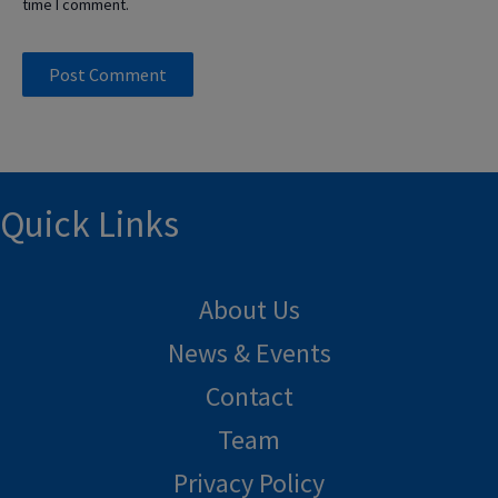
time I comment.
Quick Links
About Us
News & Events
Contact
Team
Privacy Policy