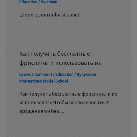
Education
/ By
admin
Lorem ipsum dolor sit amet
Как получить бесплатные
фриспины и использовать их
Leave a Comment
/
Education
/ By
Lyceum
International Model School
Как получить бесплатные фриспины и их
использовать Чтобы воспользоваться
вращениями без…