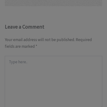
Leave a Comment
Your email address will not be published.
Required
fields are marked
*
Type
here..