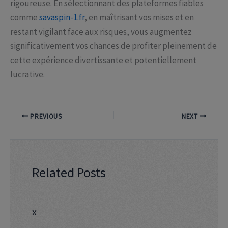
rigoureuse. En sélectionnant des plateformes fiables
comme
savaspin-1.fr
, en maîtrisant vos mises et en
restant vigilant face aux risques, vous augmentez
significativement vos chances de profiter pleinement de
cette expérience divertissante et potentiellement
lucrative.
PREVIOUS
NEXT
Related Posts
x