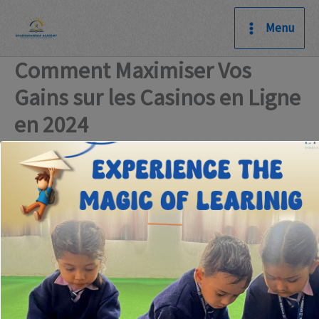
modal-check
Skip
Menu
to
content
Comment Maximiser Vos
Gains sur les Casinos en Ligne
en 2024
By
Lyceum International Model School
/
June 24, 2026
Saviez-vous que plus de 70 % des joueurs en ligne
abandonnent leurs sessions sans avoir exploité
pleinement les bonus et stratégies disponibles ? Dans
un univers numérique où la concurrence est féroce,
comprendre les mécanismes des casinos virtuels peut
transformer une simple partie en une expérience
lucrative. Cet article vous guide à travers les meilleures