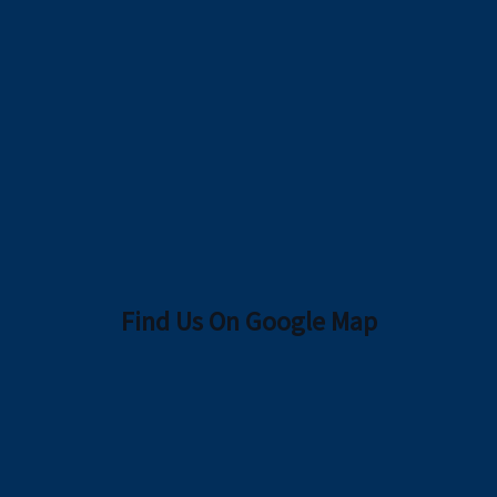
Find Us On Google Map