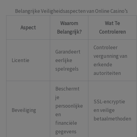
Belangrijke Veiligheidsaspecten van Online Casino’s
Waarom
Wat Te
Aspect
Belangrijk?
Controleren
Controleer
Garandeert
vergunning van
Licentie
eerlijke
erkende
spelregels
autoriteiten
Beschermt
je
SSL-encryptie
persoonlijke
Beveiliging
en veilige
en
betaalmethoden
financiële
gegevens