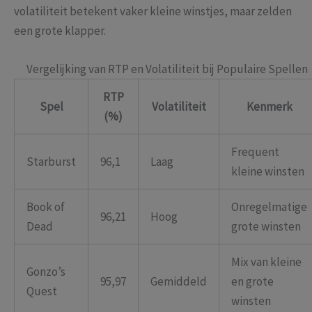
volatiliteit betekent vaker kleine winstjes, maar zelden
een grote klapper.
Vergelijking van RTP en Volatiliteit bij Populaire Spellen
RTP
Spel
Volatiliteit
Kenmerk
(%)
Frequent
Starburst
96,1
Laag
kleine winsten
Book of
Onregelmatige
96,21
Hoog
Dead
grote winsten
Mix van kleine
Gonzo’s
95,97
Gemiddeld
en grote
Quest
winsten