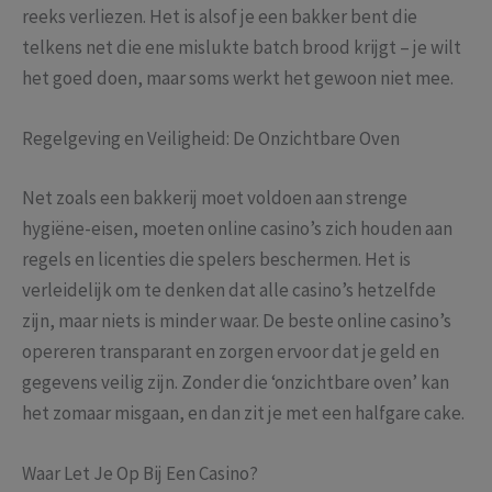
reeks verliezen. Het is alsof je een bakker bent die
telkens net die ene mislukte batch brood krijgt – je wilt
het goed doen, maar soms werkt het gewoon niet mee.
Regelgeving en Veiligheid: De Onzichtbare Oven
Net zoals een bakkerij moet voldoen aan strenge
hygiëne-eisen, moeten online casino’s zich houden aan
regels en licenties die spelers beschermen. Het is
verleidelijk om te denken dat alle casino’s hetzelfde
zijn, maar niets is minder waar. De beste online casino’s
opereren transparant en zorgen ervoor dat je geld en
gegevens veilig zijn. Zonder die ‘onzichtbare oven’ kan
het zomaar misgaan, en dan zit je met een halfgare cake.
Waar Let Je Op Bij Een Casino?