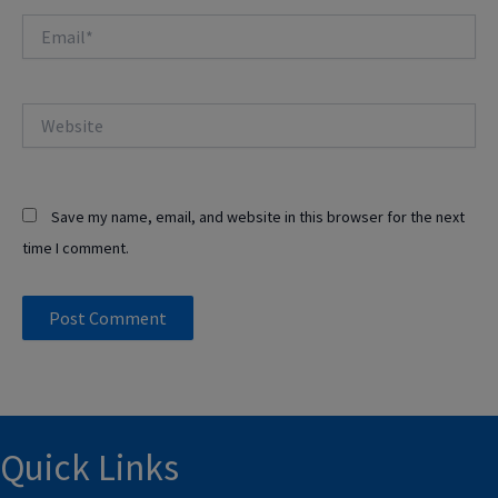
Email*
Website
Save my name, email, and website in this browser for the next
time I comment.
Quick Links