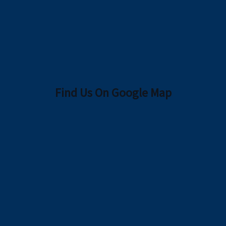
Find Us On Google Map