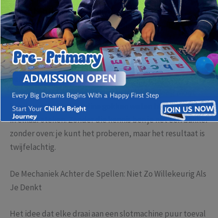
is, dan heb je waarschijnlijk nog nooit een goed
doordachte inzetstrategie geprobeerd.
Voor wie zich afvraagt hoe je überhaupt een beetje grip
krijgt op deze digitale goktempels, is het handig om
eerst eens te kijken naar de basis. Net zoals je bij
nationalebakkerijacademie.nl
leert hoe je deeg moet
kneden, moet je bij online gokken weten hoe de regels
in elkaar steken. Zonder die kennis ben je net een bakker
zonder oven: je kunt het proberen, maar het resultaat is
twijfelachtig.
De Mechaniek Achter de Spellen: Niet Zo Willekeurig Als
Je Denkt
Het idee dat elke draai aan een slotmachine puur toeval