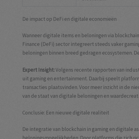
De impact op DeFi en digitale economieën
Wanneer digitale items en beloningen via blockchai
Finance (DeFi) sector integreert steeds vaker gaming
beloningen binnen breed gedragen ecosystemen. Deze
Expert Insight:
Volgens recente rapporten van industr
uit gaming en entertainment. Daarbij speelt platfo
transacties plaatsvinden. Voor meer inzicht in de n
van de staat van digitale beloningen en waardecreat
Conclusie: Een nieuwe digitale realiteit
De integratie van blockchain in gaming en digitale 
beloningsmogelijkheden. Door platforms die zich ri