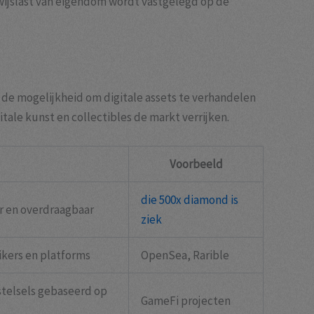
ijslast van eigendom wordt vastgelegd op de
de mogelijkheid om digitale assets te verhandelen
itale kunst en collectibles de markt verrijken.
Voorbeeld
die 500x diamond is
r en overdraagbaar
ziek
ikers en platforms
OpenSea, Rarible
stelsels gebaseerd op
GameFi projecten