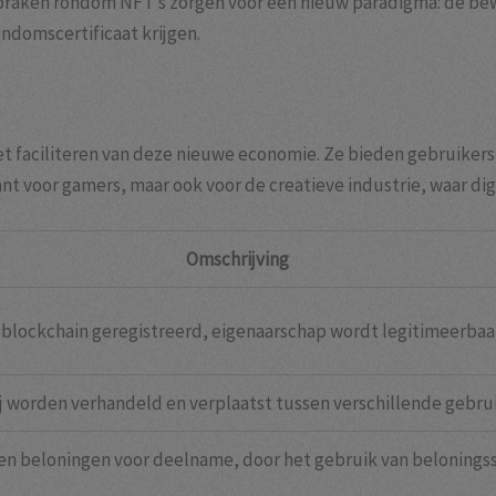
braken rondom NFT’s zorgen voor een nieuw paradigma: de bew
endomscertificaat krijgen.
 faciliteren van deze nieuwe economie. Ze bieden gebruikers 
evant voor gamers, maar ook voor de creatieve industrie, waar dig
Omschrijving
 blockchain geregistreerd, eigenaarschap wordt legitimeerbaa
ij worden verhandeld en verplaatst tussen verschillende gebru
jgen beloningen voor deelname, door het gebruik van belonings