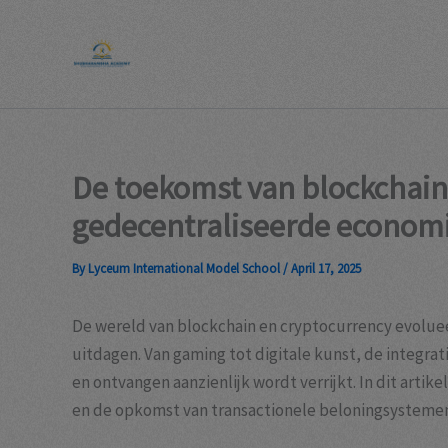
Skip
to
content
De toekomst van blockchain:
gedecentraliseerde econom
By
Lyceum International Model School
/
April 17, 2025
De wereld van blockchain en cryptocurrency evoluee
uitdagen. Van gaming tot digitale kunst, de integr
en ontvangen aanzienlijk wordt verrijkt. In dit arti
en de opkomst van transactionele beloningsysteme