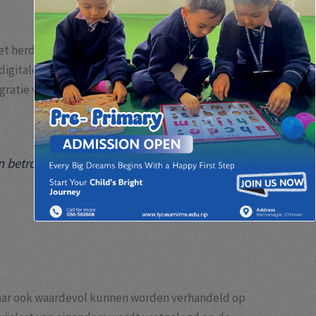
et herdefiniëren van in-game economieën. Hierbij
igitale objecten – variërend van zeldzame skins tot
tie van digitale assets die interactief en lonend
en betrouwbare en transparante economie
, maar ook waardevol kunnen worden verhandeld op