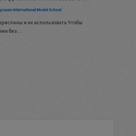
Lyceum International Model School
фриспины и их использовать Чтобы
ями без…