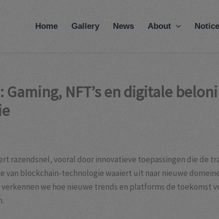
modal-check
Home
Gallery
News
About
Notic
 Gaming, NFT’s en digitale beloni
ie
rt razendsnel, vooral door innovatieve toepassingen die de t
atie van blockchain-technologie waaiert uit naar nieuwe dome
kel verkennen we hoe nieuwe trends en platforms de toekomst vo
n.