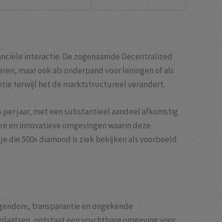
anciële interactie. De zogenaamde Decentralized
eren, maar ook als onderpand voor leningen of als
ie terwijl het de marktstructureel verandert.
% per jaar, met een substantieel aandeel afkomstig
are en innovatieve omgevingen waarin deze
je die 500x diamond is ziek bekijken als voorbeeld
n eigendom, transparantie en ongekende
tplaatsen, ontstaat een vruchtbare omgeving voor