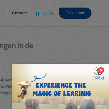
e
Contact
Download
ngen in de
raditionele ideeën over eigendom en beloning
inen, waardoor de manier waarop we waarde creëren
rmgeven, inclusief de unieke rol van digitale assets