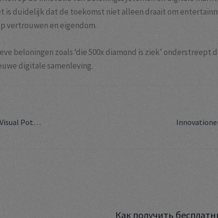
et is duidelijk dat de toekomst niet alleen draait om enterta
op vertrouwen en eigendom.
ve beloningen zoals ‘die 500x diamond is ziek’ onderstreept 
euwe digitale samenleving.
Reel Multipliers in Modern Film Production: Unlocking Visual Potential
Как получить бесплатн