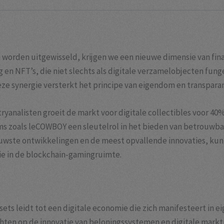
n worden uitgewisseld, krijgen we een nieuwe dimensie van fin
 en NFT’s, die niet slechts als digitale verzamelobjecten fung
 synergie versterkt het principe van eigendom en transparant
yanalisten groeit de markt voor digitale collectibles voor 40
rms zoals leCOWBOY een sleutelrol in het bieden van betrouwb
ieuwste ontwikkelingen en de meest opvallende innovaties, kun 
ie in de blockchain-gamingruimte.
assets leidt tot een digitale economie die zich manifesteert i
chten op de innovatie van beloningssystemen en digitale mark