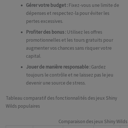
Gérer votre budget :
Fixez-vous une limite de
dépenses et respectez-la pour éviter les
pertes excessives.
Profiter des bonus :
Utilisez les offres
promotionnelles et les tours gratuits pour
augmenter vos chances sans risquer votre
capital.
Jouer de manière responsable :
Gardez
toujours le contrôle et ne laissez pas le jeu
devenir une source de stress.
Tableau comparatif des fonctionnalités des jeux Shiny
Wilds populaires
Comparaison des jeux Shiny Wilds