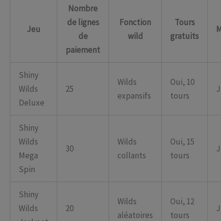
Nombre
de lignes
Fonction
Tours
Jeu
M
de
wild
gratuits
paiement
Shiny
Wilds
Oui, 10
Wilds
25
J
expansifs
tours
Deluxe
Shiny
Wilds
Wilds
Oui, 15
30
J
Mega
collants
tours
Spin
Shiny
Wilds
Oui, 12
Wilds
20
J
aléatoires
tours