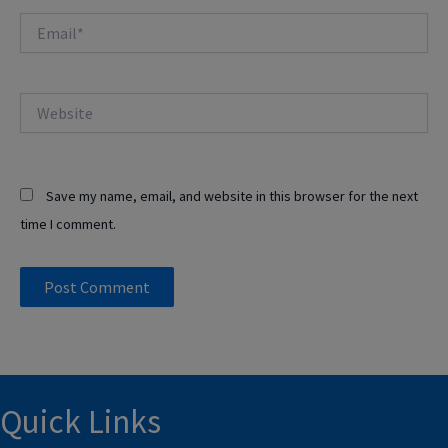
Email*
Website
Save my name, email, and website in this browser for the next
time I comment.
Quick Links