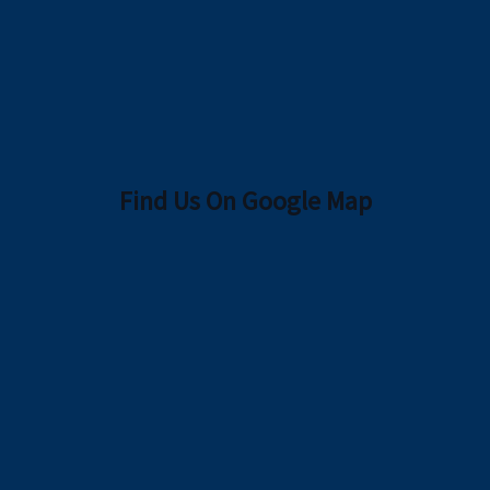
Find Us On Google Map