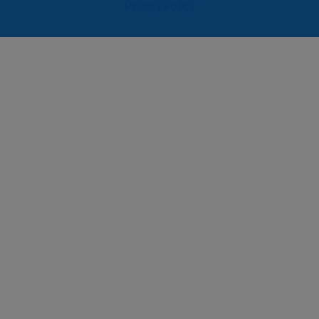
Privacy Policy