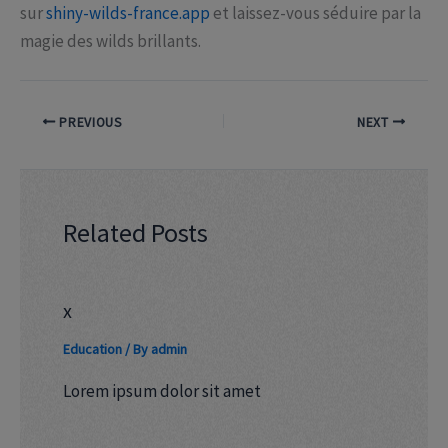
sur
shiny-wilds-france.app
et laissez-vous séduire par la
magie des wilds brillants.
PREVIOUS
NEXT
Related Posts
x
Education
/ By
admin
Lorem ipsum dolor sit amet