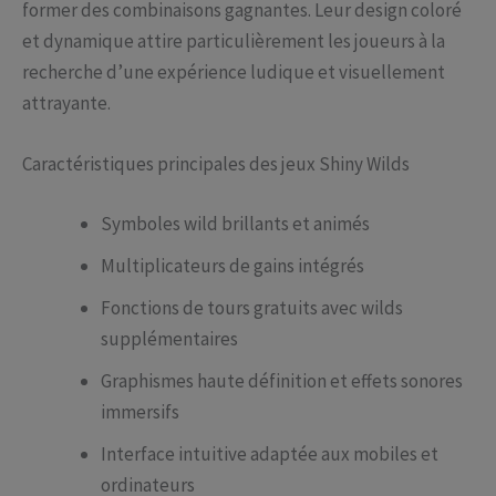
former des combinaisons gagnantes. Leur design coloré
et dynamique attire particulièrement les joueurs à la
recherche d’une expérience ludique et visuellement
attrayante.
Caractéristiques principales des jeux Shiny Wilds
Symboles wild brillants et animés
Multiplicateurs de gains intégrés
Fonctions de tours gratuits avec wilds
supplémentaires
Graphismes haute définition et effets sonores
immersifs
Interface intuitive adaptée aux mobiles et
ordinateurs