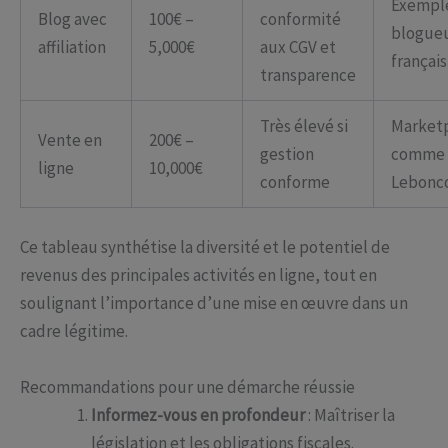
Exempl
Blog avec
100€ –
conformité
blogue
affiliation
5,000€
aux CGV et
français
transparence
Très élevé si
Market
Vente en
200€ –
gestion
comme
ligne
10,000€
conforme
Lebonc
Ce tableau synthétise la diversité et le potentiel de
revenus des principales activités en ligne, tout en
soulignant l’importance d’une mise en œuvre dans un
cadre légitime.
Recommandations pour une démarche réussie
Informez-vous en profondeur
: Maîtriser la
législation et les obligations fiscales.