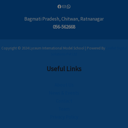
Bagmati Pradesh, Chitwan, Ratnanagar
056-562668
Copyright © 2024 Lyceum International Model School | Powered By
Leaflet Digital
Solutions Pvt Ltd
Useful Links
About Us
News & Events
Contact
Team
Privacy Policy