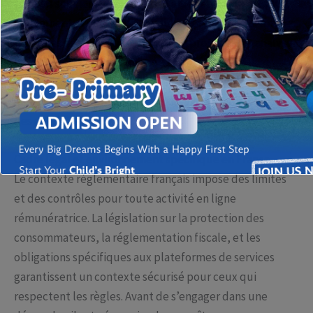
français soucieux d’
gagner de l’argent réel sur internet
légalement
, il est crucial de distinguer les opportunités
légitimes des arnaques. Cet article propose une analyse
détaillée, à la fois technique et stratégique, des
méthodes éprouvées et légales pour atteindre cet
objectif, en s’appuyant sur les données du marché et
des exemples concrets.
Cadre légal et environnement spécifique en France
Le contexte réglementaire français impose des limites
et des contrôles pour toute activité en ligne
rémunératrice. La législation sur la protection des
consommateurs, la réglementation fiscale, et les
obligations spécifiques aux plateformes de services
garantissent un contexte sécurisé pour ceux qui
respectent les règles. Avant de s’engager dans une