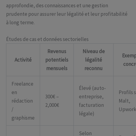
approfondie, des connaissances et une gestion
prudente pour assurer leur légalité et leur profitabilité
à long terme.
Études de cas et données sectorielles
Revenus
Niveau de
Exemp
Activité
potentiels
légalité
concr
mensuels
reconnu
Freelance
Élevé (auto-
en
Profils 
300€ –
entreprise,
rédaction
Malt,
2,000€
facturation
/
Upwor
légale)
graphisme
Selon