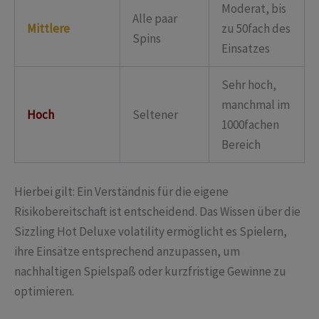
Moderat, bis
Alle paar
Mittlere
zu 50fach des
Spins
Einsatzes
Sehr hoch,
manchmal im
Hoch
Seltener
1000fachen
Bereich
Hierbei gilt: Ein Verständnis für die eigene
Risikobereitschaft ist entscheidend. Das Wissen über die
Sizzling Hot Deluxe volatility ermöglicht es Spielern,
ihre Einsätze entsprechend anzupassen, um
nachhaltigen Spielspaß oder kurzfristige Gewinne zu
optimieren.