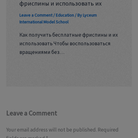
фриспины и использовать их
Leave a Comment
/
Education
/ By
Lyceum
International Model School
Как получить бесплатные фриспины и их
использовать Чтобы воспользоваться
вращениями без…
Leave a Comment
Your email address will not be published.
Required