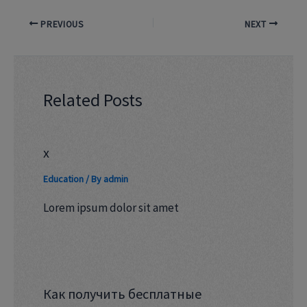
PREVIOUS
NEXT
Related Posts
x
Education
/ By
admin
Lorem ipsum dolor sit amet
Как получить бесплатные