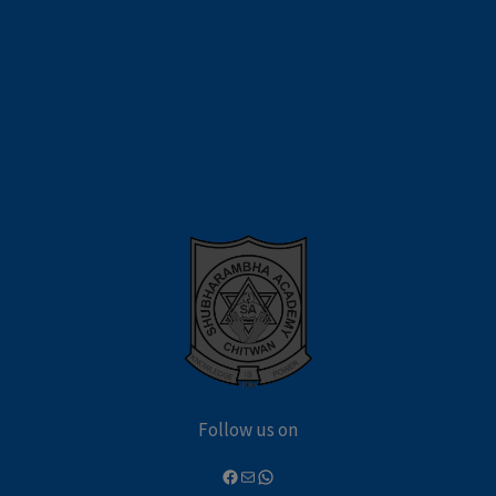
Follow us on