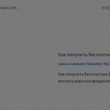
Die Bedeutung eines effizienten Kundenservices im digitalen Zeitalter
Η Εξ
Как получить бесплатн
Leave a Comment
/
Education
/ By
Как получить бесплатные 
воспользоваться вращени