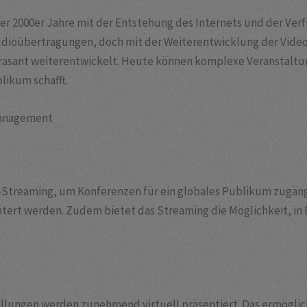
r 2000er Jahre mit der Entstehung des Internets und der Verf
Audioübertragungen, doch mit der Weiterentwicklung der Vid
g rasant weiterentwickelt. Heute können komplexe Veranstaltu
likum schafft.
management
-Streaming, um Konferenzen für ein globales Publikum zugäng
chtert werden. Zudem bietet das Streaming die Möglichkeit, i
lungen werden zunehmend virtuell präsentiert. Das ermöglich