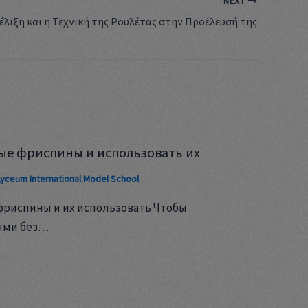
NEXT
έλιξη και η Τεχνική της Ρουλέτας στην Προέλευσή της
ые фриспины и использовать их
Lyceum International Model School
фриспины и их использовать Чтобы
ями без…