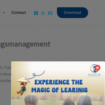
e
Contact
Download
tungsmanagement
h. Traditionelle Präsenzveranstaltungen stehen
n Herausforderungen zu begegnen, hat sich das
rreichen und gleichzeitig innovative Formate