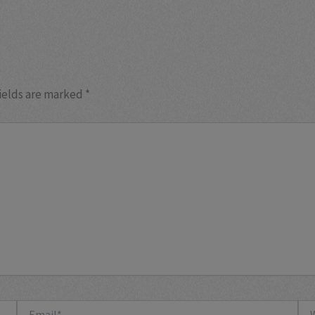
ields are marked
*
Email*
Web