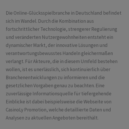
Die Online-Glücksspielbranche in Deutschland befindet
sich im Wandel. Durch die Kombination aus
fortschrittlicher Technologie, strengerer Regulierung
und veränderten Nutzergewohnheiten entsteht ein
dynamischer Markt, der innovative Lösungen und
verantwortungsbewusstes Handeln gleichermaßen
verlangt. Für Akteure, die in diesem Umfeld bestehen
wollen, ist es unerlässlich, sich kontinuierlich über
Branchenentwicklungen zu informieren und die
gesetzlichen Vorgaben genau zu beachten. Eine
zuverlässige Informationsquelle für tiefergehende
Einblicke ist dabei beispielsweise die Webseite von
CasinoLy Promotion, welche detaillierte Daten und
Analysen zu aktuellen Angeboten bereithält.