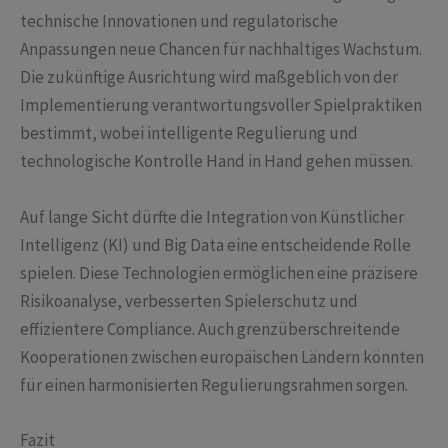
technische Innovationen und regulatorische
Anpassungen neue Chancen für nachhaltiges Wachstum.
Die zukünftige Ausrichtung wird maßgeblich von der
Implementierung verantwortungsvoller Spielpraktiken
bestimmt, wobei intelligente Regulierung und
technologische Kontrolle Hand in Hand gehen müssen.
Auf lange Sicht dürfte die Integration von Künstlicher
Intelligenz (KI) und Big Data eine entscheidende Rolle
spielen. Diese Technologien ermöglichen eine präzisere
Risikoanalyse, verbesserten Spielerschutz und
effizientere Compliance. Auch grenzüberschreitende
Kooperationen zwischen europäischen Ländern könnten
für einen harmonisierten Regulierungsrahmen sorgen.
Fazit