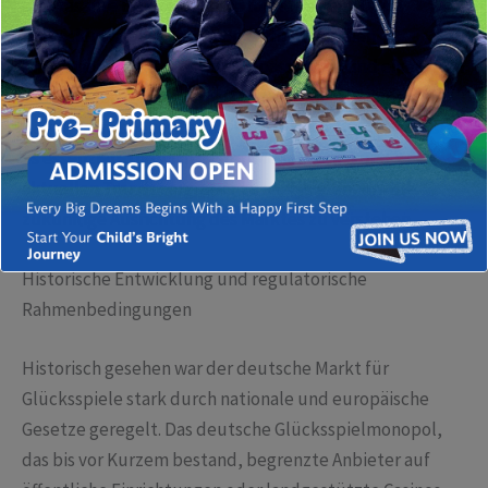
eine rasante Expansion im virtuellen Raum. Diese
Entwicklung ist geprägt von technologischen
Innovationen, gesetzlichen Anpassungen und einem sich
wandelnden Nutzerverhalten. Für Branchenexperten,
Regulierungsbehörden und Spieler gleichermaßen ist
es essenziell, die wichtigsten Meilensteine und
aktuellen Trends sorgfältig zu analysieren, um die
zukünftige Ausrichtung des Marktes zu verstehen.
Historische Entwicklung und regulatorische
Rahmenbedingungen
Historisch gesehen war der deutsche Markt für
Glücksspiele stark durch nationale und europäische
Gesetze geregelt. Das deutsche Glücksspielmonopol,
das bis vor Kurzem bestand, begrenzte Anbieter auf