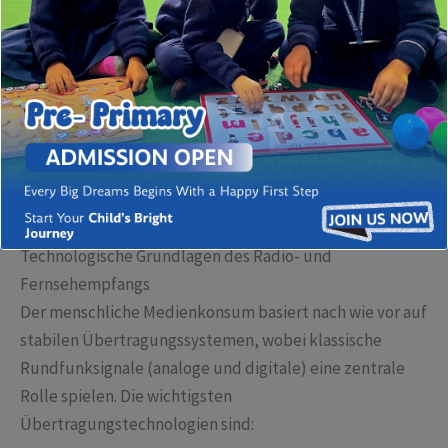
vielfältige, digitale Finanzierungs- und
Verbreitungslandschaft. Die Bedeutung der
Übertragungstechnologien sowie die Art und Weise, wie
Nutzer Inhalte konsumieren, verändern sich rapide.
Dieser Artikel beleuchtet die aktuellen Trends, die
Herausforderungen für Rundfunkanbieter sowie
innovative Lösungen, die die Branche zukunftssicher
machen.
Technologische Grundlagen des Radio- und
Fernsehempfangs
Der menschliche Medienkonsum basiert nach wie vor auf
stabilen Übertragungssystemen, wobei klassische
Rundfunksignale (analoge und digitale) eine zentrale
Rolle spielen. Die wichtigsten
Übertragungstechnologien sind: