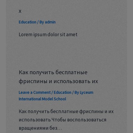
x
Education
/ By
admin
Lorem ipsum dolor sit amet
Как получить бесплатные
фриспины и использовать их
Leave a Comment
/
Education
/ By
Lyceum
International Model School
Как получить бесплатные фриспины и их
использовать Чтобы воспользоваться
вращениями без…