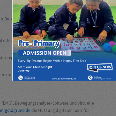
den. Bei der Behandlung von Bewegungsstörungen ist
) erleichtern die Reorganisation des Nervensystems
inderungen, um die Gelenkfunktion
ssern und die Rückbildung chronischer Beschwerden
ie (EMG), Bewegungsanalyse-Software und virtuelle
am-goldgrund.de
die Nutzung digitaler Tools für