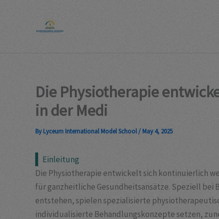
Skip
to
content
Die Physiotherapie entwickel
in der Medi
By
Lyceum International Model School
/
May 4, 2025
Einleitung
Die Physiotherapie entwickelt sich kontinuierlich w
für ganzheitliche Gesundheitsansätze. Speziell be
entstehen, spielen spezialisierte physiotherapeuti
individualisierte Behandlungskonzepte setzen, z