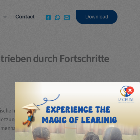
e
Contact
Download
etrieben durch Fortschritte
logische Innovationen und ein wachsendes Bewusstsein
erletzungen oder altersbedingte Veränderungen
ammenhang gewinnen Praxen, die auf innovative und