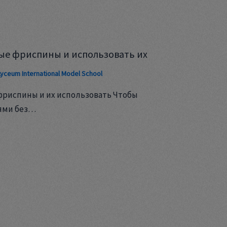
ые фриспины и использовать их
Lyceum International Model School
фриспины и их использовать Чтобы
ями без…