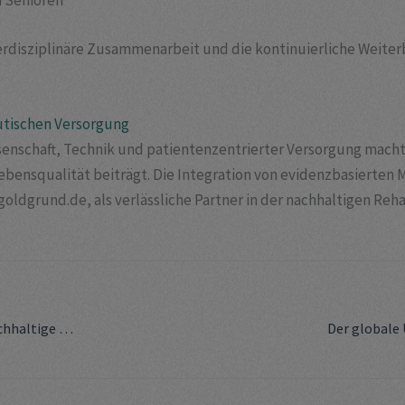
 Senioren
interdisziplinäre Zusammenarbeit und die kontinuierliche Weit
utischen Versorgung
ssenschaft, Technik und patientenzentrierter Versorgung mach
bensqualität beiträgt. Die Integration von evidenzbasierten 
oldgrund.de, als verlässliche Partner in der nachhaltigen Rehab
Innovationen im Wassermanagement: Ein Blick auf nachhaltige Lösungen in Nordamerika