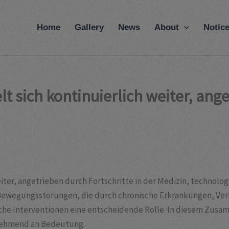
modal-check
Home
Gallery
News
About
Notic
t sich kontinuierlich weiter, ang
eiter, angetrieben durch Fortschritte in der Medizin, techno
i Bewegungsstörungen, die durch chronische Erkrankungen, V
sche Interventionen eine entscheidende Rolle. In diesem Zus
unehmend an Bedeutung.