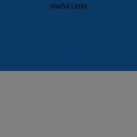
Useful Links
About Us
News & Events
Contact
Team
Privacy Policy