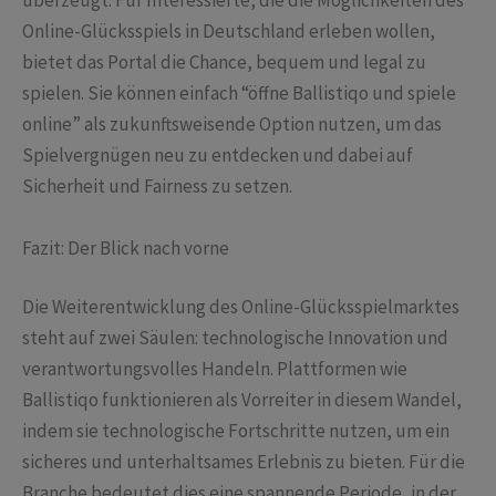
überzeugt. Für Interessierte, die die Möglichkeiten des
Online-Glücksspiels in Deutschland erleben wollen,
bietet das Portal die Chance, bequem und legal zu
spielen. Sie können einfach “öffne Ballistiqo und spiele
online” als zukunftsweisende Option nutzen, um das
Spielvergnügen neu zu entdecken und dabei auf
Sicherheit und Fairness zu setzen.
Fazit: Der Blick nach vorne
‌Die Weiterentwicklung des Online-Glücksspielmarktes
steht auf zwei Säulen: technologische Innovation und
verantwortungsvolles Handeln. Plattformen wie
Ballistiqo funktionieren als Vorreiter in diesem Wandel,
indem sie technologische Fortschritte nutzen, um ein
sicheres und unterhaltsames Erlebnis zu bieten. Für die
Branche bedeutet dies eine spannende Periode, in der