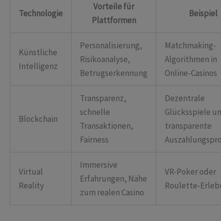
Vorteile für
Technologie
Beispiel
Plattformen
Personalisierung,
Matchmaking-
Künstliche
Risikoanalyse,
Algorithmen in
Intelligenz
Betrugserkennung
Online-Casinos
Transparenz,
Dezentrale
schnelle
Glücksspiele u
Blockchain
Transaktionen,
transparente
Fairness
Auszahlungspr
Immersive
Virtual
VR-Poker oder
Erfahrungen, Nähe
Reality
Roulette-Erleb
zum realen Casino