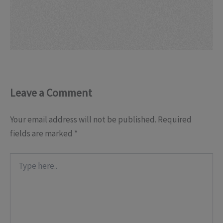
Leave a Comment
Your email address will not be published.
Required
fields are marked
*
Type
here..