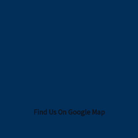
Find Us On Google Map