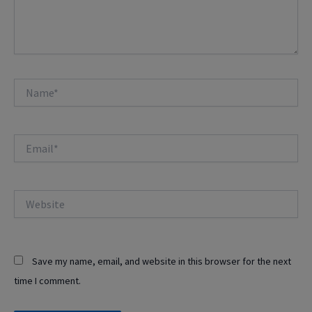
Name*
Email*
Website
Save my name, email, and website in this browser for the next
time I comment.