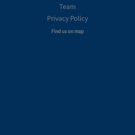
Team
Privacy Policy
Find us on map