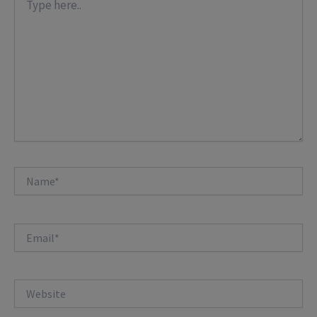
here..
Name*
Email*
Website