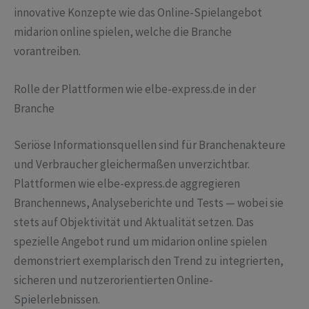
innovative Konzepte wie das Online-Spielangebot
midarion online spielen, welche die Branche
vorantreiben.
Rolle der Plattformen wie elbe-express.de in der
Branche
Seriöse Informationsquellen sind für Branchenakteure
und Verbraucher gleichermaßen unverzichtbar.
Plattformen wie elbe-express.de aggregieren
Branchennews, Analyseberichte und Tests — wobei sie
stets auf Objektivität und Aktualität setzen. Das
spezielle Angebot rund um midarion online spielen
demonstriert exemplarisch den Trend zu integrierten,
sicheren und nutzerorientierten Online-
Spielerlebnissen.