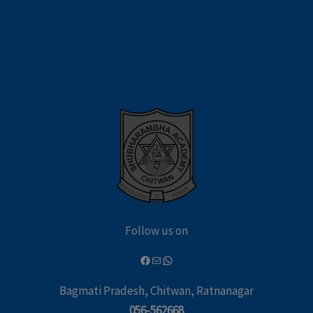
Follow us on
Bagmati Pradesh, Chitwan, Ratnanagar
056-562668