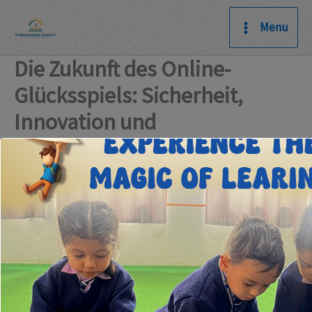
modal-check
Skip
Menu
to
content
Die Zukunft des Online-
Glücksspiels: Sicherheit,
Innovation und
Verbraucherorientierung
By
Lyceum International Model School
/
May 4, 2025
Das digitale Zeitalter revolutioniert zahlreiche Branchen
– und das Online-Glücksspiel bildet hier keine
Ausnahme. Mit dem technologischen Fortschritt und
zunehmender Regulierung wächst die Branche ständig
weiter und stellt sowohl Anbieter als auch Nutzer vor