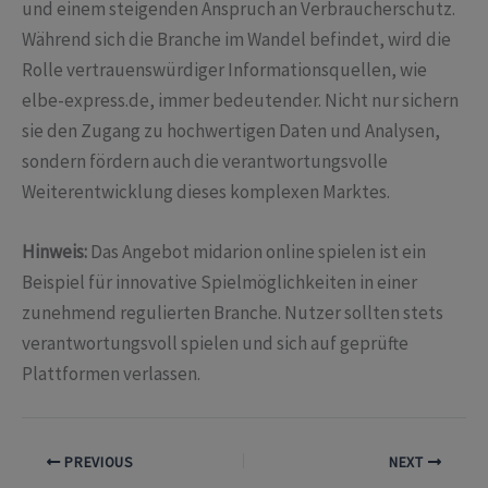
und einem steigenden Anspruch an Verbraucherschutz.
Während sich die Branche im Wandel befindet, wird die
Rolle vertrauenswürdiger Informationsquellen, wie
elbe-express.de, immer bedeutender. Nicht nur sichern
sie den Zugang zu hochwertigen Daten und Analysen,
sondern fördern auch die verantwortungsvolle
Weiterentwicklung dieses komplexen Marktes.
Hinweis:
Das Angebot midarion online spielen ist ein
Beispiel für innovative Spielmöglichkeiten in einer
zunehmend regulierten Branche. Nutzer sollten stets
verantwortungsvoll spielen und sich auf geprüfte
Plattformen verlassen.
PREVIOUS
NEXT