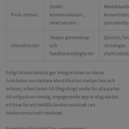
Direkt
Meddeland
Push-notiser
kommunikation,
konsertdatu
ökad närvaro
specialerb
Skapar gemenskap
Quizzer, fan
Interaktivitet
och
röstningar,
feedbackmöjligheter
chatfunktio
Enligt branschanalys ger integrationen av dessa
funktioner en starkare identifikation mellan fans och
artister, vilket leder till långsiktigt värde för alla parter.
Att erbjuda en smidig, engagerande app är idag nästan
ett krav för att behålla konkurrenskraft i en
konkurrensutsatt marknad.
Framtiden för digital fan-engagement