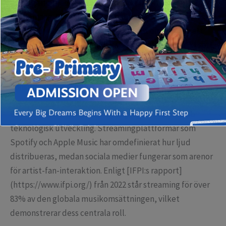
interagerar med sina favoritartister och musikaliska
evenemang. För att förstå denna transformation krävs en
djupdykning i nyckelteknologier samt en förmåga att
navigera i det digitala landskapet på ett strategiskt sätt.
Förändringens drivkrafter: Digitala verktyg och
konsumentbeteende
Det moderna musiklandskapet präglas av en snabb
teknologisk utveckling. Streamingplattformar som
Spotify och Apple Music har omdefinierat hur ljud
distribueras, medan sociala medier fungerar som arenor
för artist-fan-interaktion. Enligt [IFPI:s rapport]
(https://www.ifpi.org/) från 2022 står streaming för över
83% av den globala musikomsättningen, vilket
demonstrerar dess centrala roll.