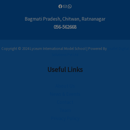
Bagmati Pradesh, Chitwan, Ratnanagar
056-562668
Copyright © 2024 Lyceum International Model School | Powered By
Leaflet Digital
Solutions Pvt Ltd
Useful Links
About Us
News & Events
Contact
Team
Privacy Policy