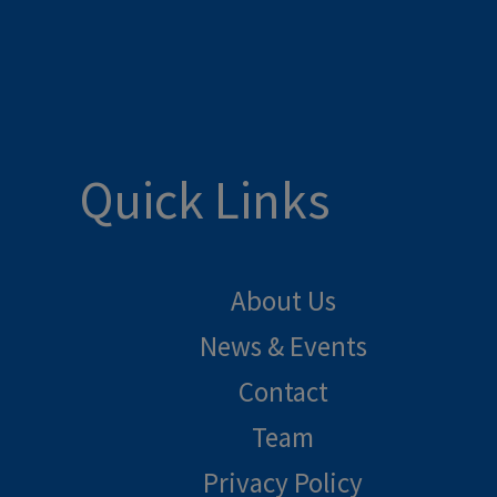
Quick Links
About Us
News & Events
Contact
Team
Privacy Policy