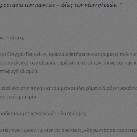
ροστασία των παικτών – ιδίως των νέων ηλικιών.
”
ους Παίκτες
και Ελέγχου Παιγνίων, έχουν υιοθετήσει συγκεκριμένες πολιτι
ει τον έλεγχο των αδειοδοτημένων ιστοτόπων, όπως και την 
αποφυγή εθισμού.
ια αξιόπιστη πηγή για νόμιμα και ελεγχόμενα διαδικτυακά π
αστική εμπειρία.
Παραδοσιακή στις Ψηφιακές Πλατφόρμες
στών προτιμούν τις κινητές συσκευές, οδηγώντας σε περαιτ