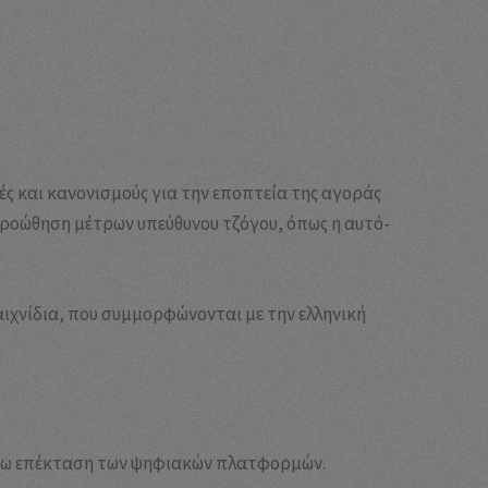
κές και κανονισμούς για την εποπτεία της αγοράς
προώθηση μέτρων υπεύθυνου τζόγου, όπως η αυτό-
αιχνίδια, που συμμορφώνονται με την ελληνική
έρω επέκταση των ψηφιακών πλατφορμών.