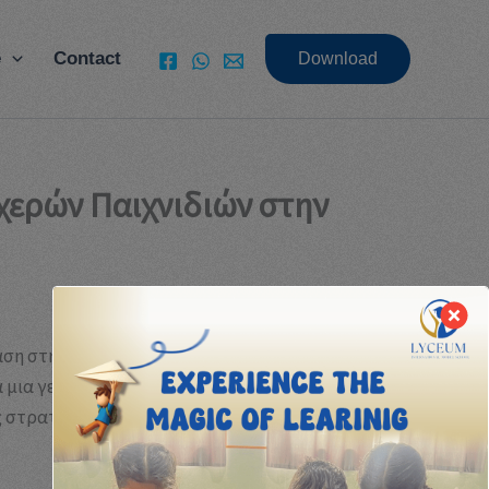
e
Contact
Download
υχερών Παιχνιδιών στην
αση στην Ελλάδα, όπου η ραγδαία ανάπτυξη του
ια μια γεμάτη προσέγγιση στο θέμα, αξίζει να
 στρατηγικές που υιοθετούνται με σκοπό την