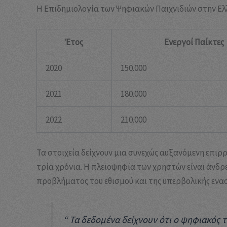
Η Επιδημιολογία των Ψηφιακών Παιχνιδιών στην Ελ
Έτος
Ενεργοί Παίκτες
2020
150.000
2021
180.000
2022
210.000
Τα στοιχεία δείχνουν μια συνεχώς αυξανόμενη επι
τρία χρόνια. Η πλειοψηφία των χρηστών είναι άνδρ
προβλήματος του εθισμού και της υπερβολικής ενα
“
Τα δεδομένα δείχνουν ότι ο ψηφιακός τ