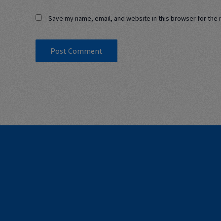
Save my name, email, and website in this browser for the 