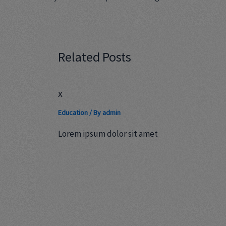
Related Posts
x
Education
/ By
admin
Lorem ipsum dolor sit amet