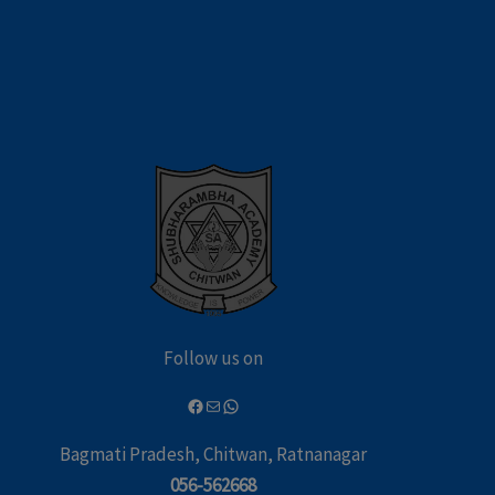
Follow us on
Bagmati Pradesh, Chitwan, Ratnanagar
056-562668