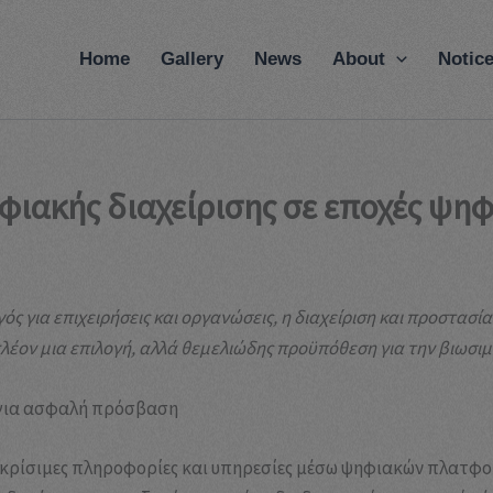
modal-check
Home
Gallery
News
About
Notic
φιακής διαχείρισης σε εποχές ψη
γός για επιχειρήσεις και οργανώσεις, η διαχείριση και προστ
λέον μια επιλογή, αλλά θεμελιώδης προϋπόθεση για την βιωσιμ
η για ασφαλή πρόσβαση
 κρίσιμες πληροφορίες και υπηρεσίες μέσω ψηφιακών πλατφο