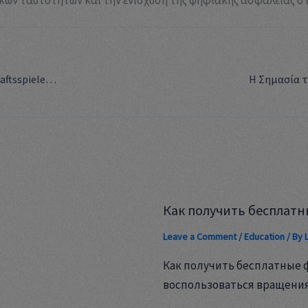
Innovative Strategien für den Einstieg in den Gesellschaftsspielemarkt
Как получить бесплатн
Leave a Comment
/
Education
/ By
Как получить бесплатные 
воспользоваться вращени