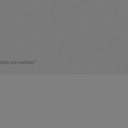
ields are marked
*