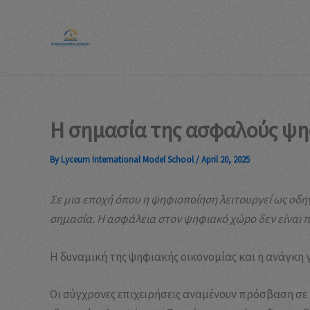
Skip
to
content
Η σημασία της ασφαλούς ψη
By
Lyceum International Model School
/
April 20, 2025
Σε μια εποχή όπου η ψηφιοποίηση λειτουργεί ως οδη
σημασία. Η ασφάλεια στον ψηφιακό χώρο δεν είναι π
Η δυναμική της ψηφιακής οικονομίας και η ανάγκ
Οι σύγχρονες επιχειρήσεις αναμένουν πρόσβαση σε