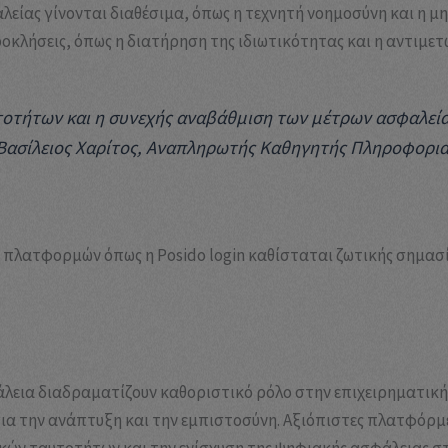
αλείας γίνονται διαθέσιμα, όπως η τεχνητή νοημοσύνη και η 
οκλήσεις, όπως η διατήρηση της ιδιωτικότητας και η αντιμε
τοτήτων και η συνεχής αναβάθμιση των μέτρων ασφαλεί
Βασίλειος Χαρίτος, Αναπληρωτής Καθηγητής Πληροφορια
 πλατφορμών όπως η Posido login καθίσταται ζωτικής σημασί
λεια διαδραματίζουν καθοριστικό ρόλο στην επιχειρηματική 
ια την ανάπτυξη και την εμπιστοσύνη. Αξιόπιστες πλατφόρμε
κών ταυτοτήτων και την ενίσχυση της ψηφιακής ασφάλειας σ