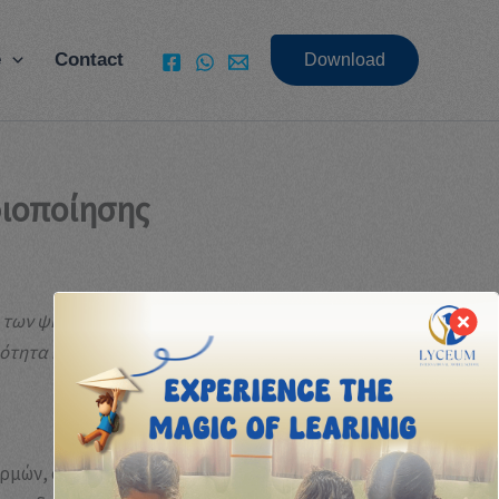
e
Contact
Download
φιοποίησης
ασία των ψηφιακών δεδομένων αποκτά πρωταρχική
ότητα και την εμπιστοσύνη.
ρμών, όπως τράπεζες, δημόσιοι οργανισμοί ή