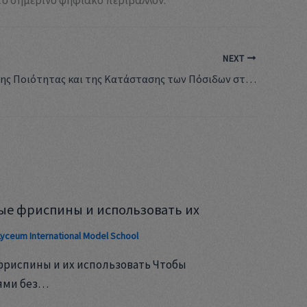
NEXT
Η Σημασία της Ποιότητας και της Κατάστασης των Πόσιδων στην Ανάπτυξη Βιολογικών Φυτών
ые фриспины и использовать их
Lyceum International Model School
фриспины и их использовать Чтобы
ями без…