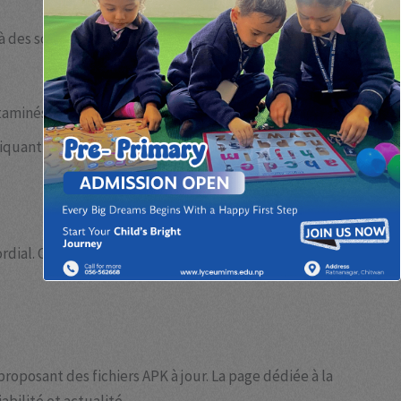
e à des sources alternatives. Cependant, cette
taminés par des malwares.
liquant des nouvelles versions complètes ou
ordial. C’est là que les méthodes modernes et
oposant des fichiers APK à jour. La page dédiée à la