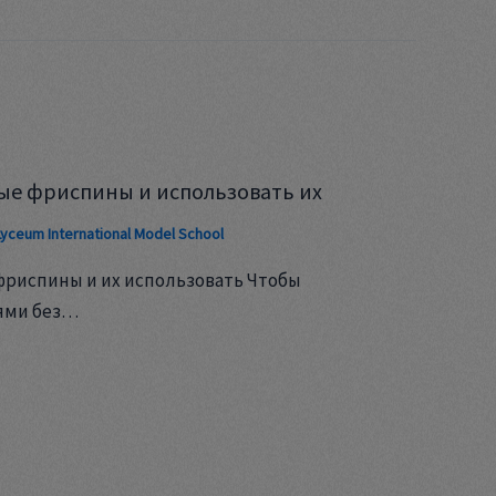
ые фриспины и использовать их
Lyceum International Model School
фриспины и их использовать Чтобы
ями без…