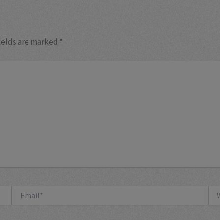
ields are marked
*
Email*
Web