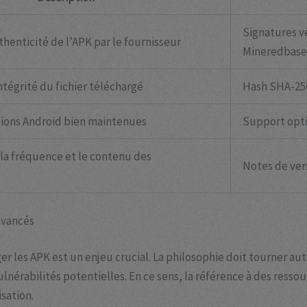
Signatures vé
thenticité de l’APK par le fournisseur
Mineredbase
intégrité du fichier téléchargé
Hash SHA-256
sions Android bien maintenues
Support opti
la fréquence et le contenu des
Notes de ver
avancés
 les APK est un enjeu crucial. La philosophie doit tourner auto
nérabilités potentielles. En ce sens, la référence à des resso
sation.