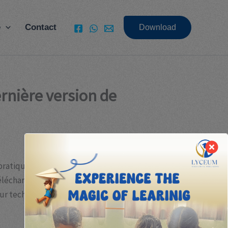
e
Contact
Download
ernière version de
ne pratique courante, mais souvent entourée d’enjeux
de téléchargement tiers, comprendre l’importance de
teur technologique.