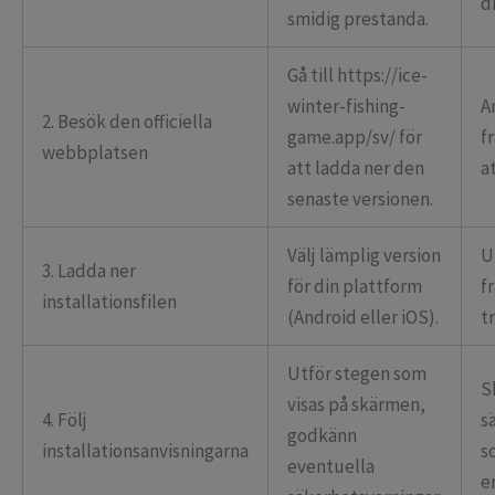
d
smidig prestanda.
Gå till https://ice-
winter-fishing-
A
2. Besök den officiella
game.app/sv/ för
f
webbplatsen
att ladda ner den
a
senaste versionen.
Välj lämplig version
U
3. Ladda ner
för din plattform
f
installationsfilen
(Android eller iOS).
t
Utför stegen som
S
visas på skärmen,
4. Följ
s
godkänn
installationsanvisningarna
s
eventuella
e