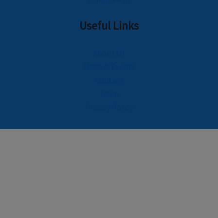
Solutions Pvt Ltd
Useful Links
About Us
News & Events
Contact
Team
Privacy Policy