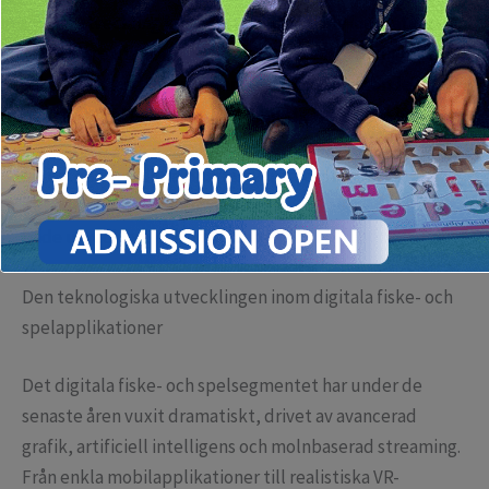
Denna utveckling kräver inte bara kreativ innovation från
utvecklare utan också en stark förståelse för digitala
säkerhetsstandarder och användarens förtroende. I
denna artikel utforskar vi de senaste trenderna inom
digitala fiske- och spelupplevelser, inklusive hur man
säkert kan installera programvaror som Ice Winter
Fishing Game, och varför detta är en viktig aspekt för
både utvecklare och användare.
Den teknologiska utvecklingen inom digitala fiske- och
spelapplikationer
Det digitala fiske- och spelsegmentet har under de
senaste åren vuxit dramatiskt, drivet av avancerad
grafik, artificiell intelligens och molnbaserad streaming.
Från enkla mobilapplikationer till realistiska VR-