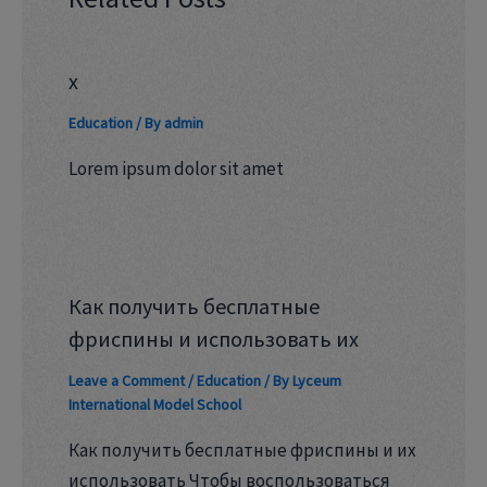
x
Education
/ By
admin
Lorem ipsum dolor sit amet
Как получить бесплатные
фриспины и использовать их
Leave a Comment
/
Education
/ By
Lyceum
International Model School
Как получить бесплатные фриспины и их
использовать Чтобы воспользоваться