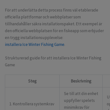
För att underlätta detta process finns väl etablerade
officiella plattformar och webbplatser som
tillhandahåller säkra installationspaket. Ett exempel är
den officiella webbplatsen för en fiskeapp som erbjuder
en trygg installationsupplevelse:
installera Ice Winter Fishing Game
.
Strukturerad guide för att installera Ice Winter Fishing
Game
Steg
Beskrivning
Se till att din enhet
U
uppfyller spelets
1. Kontrollera systemkrav
o
minimikrav för