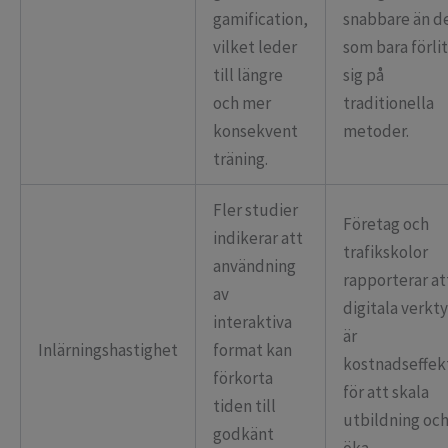
gamification,
snabbare än d
vilket leder
som bara förlit
till längre
sig på
och mer
traditionella
konsekvent
metoder.
träning.
Fler studier
Företag och
indikerar att
trafikskolor
användning
rapporterar at
av
digitala verkt
interaktiva
är
Inlärningshastighet
format kan
kostnadseffek
förkorta
för att skala
tiden till
utbildning oc
godkänt