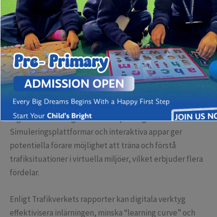
säkerhetsmässiga faktorer.
Digitala körövningar och simuleringar: En revolution
inom utbildning av trafikanter
Historiskt har trafikutbildning i Sverige och globalt
förlitat sig på fysiska körlektioner och teorilektioner på
skolor eller trafikövningsplatser. Men med den snabba
digitala utvecklingen har detta paradigmskifte skett.
Simuleringsplattformar och interaktiva appar ger
potentiella förare möjlighet att träna och förstå
trafiksituationer i virtuella miljöer, vilket erbjuder flera
fördelar.
Enligt Trafikverkets rapporter kan digitala verktyg
effektivisera inlärningen, minska “learning curve” och