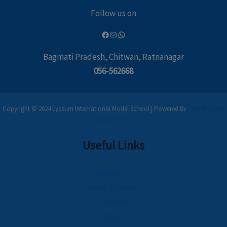
Follow us on
Bagmati Pradesh, Chitwan, Ratnanagar
056-562668
Copyright © 2024 Lyceum International Model School | Powered By
Leaflet Digital
Solutions Pvt Ltd
Useful Links
About Us
News & Events
Contact
Team