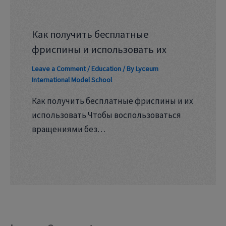
Как получить бесплатные
фриспины и использовать их
Leave a Comment
/
Education
/ By
Lyceum
International Model School
Как получить бесплатные фриспины и их
использовать Чтобы воспользоваться
вращениями без…