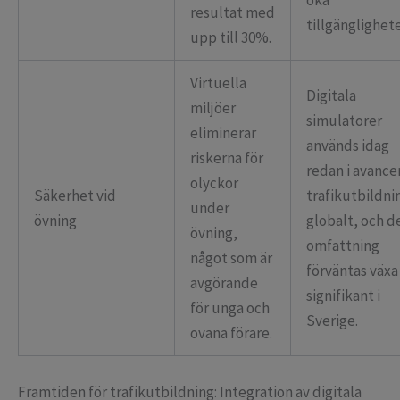
öka
resultat med
tillgänglighet
upp till 30%.
Virtuella
Digitala
miljöer
simulatorer
eliminerar
används idag
riskerna för
redan i avance
olyckor
Säkerhet vid
trafikutbildni
under
övning
globalt, och d
övning,
omfattning
något som är
förväntas växa
avgörande
signifikant i
för unga och
Sverige.
ovana förare.
Framtiden för trafikutbildning: Integration av digitala