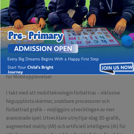
reflekterar denna utveckling hypotesen att teknologin
ständigt driver industrin mot nya höjder. För att förstå
denna dynamik är det avgörande att analysera inte bara
de tekniska aspekterna av spelutveckling, utan också
hur användarupplevelsen anpassas till mobila
plattformar, utan att kompromissa med kvalitet eller
tillgänglighet.
Teknologiska Framsteg och Speldesign: En Kombination
för Mobilupplevelser
I takt med att mobilteknologin förbättras – inklusive
högupplösta skärmar, snabbare processorer och
förbättrad grafik – möjliggörs utvecklingen av mer
avancerade spel. Utvecklare utnyttjar idag 3D-grafik,
augmented reality (AR) och artificiell intelligens (AI) för