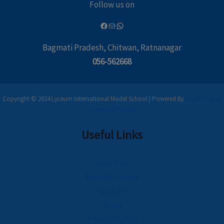
Follow us on
Bagmati Pradesh, Chitwan, Ratnanagar
056-562668
Copyright © 2024 Lyceum International Model School | Powered By
Leaflet Digital
Solutions Pvt Ltd
Useful Links
About Us
News & Events
Contact
Team
Privacy Policy