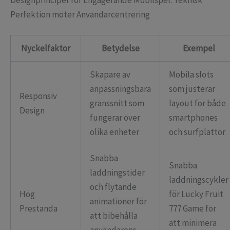
Designprinciper för Engagerande Mobilspel: Teknisk
Perfektion möter Användarcentrering
Nyckelfaktor
Betydelse
Exempel
Skapare av
Mobila slots
anpassningsbara
som justerar
Responsiv
gränssnitt som
layout för både
Design
fungerar över
smartphones
olika enheter
och surfplattor
Snabba
Snabba
laddningstider
laddningscykler
och flytande
Hög
för Lucky Fruit
animationer för
Prestanda
777 Game för
att bibehålla
att minimera
användarens