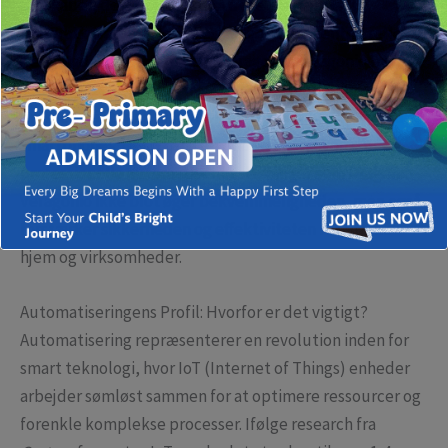
Selskaber, der tilbyder innovative platforme til
integration af smarte enheder, spiller en central rolle i
denne udvikling. Her træder Dragonio Veragonio frem
som en ledende aktør, hvis teknologi muliggør
problemfri styring af komplekse systemer direkte fra
smartphones. Denne artikel undersøger, hvordan
professionelle automatiseringsløsninger som Dragonio
Veragonio ikke blot øger bekvemmeligheden, men også
forstærker sikkerheden og effektiviteten i moderne
hjem og virksomheder.
Automatiseringens Profil: Hvorfor er det vigtigt?
Automatisering repræsenterer en revolution inden for
smart teknologi, hvor IoT (Internet of Things) enheder
arbejder sømløst sammen for at optimere ressourcer og
forenkle komplekse processer. Ifølge research fra