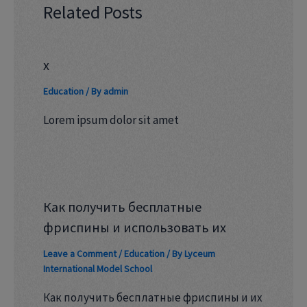
Related Posts
x
Education
/ By
admin
Lorem ipsum dolor sit amet
Как получить бесплатные
фриспины и использовать их
Leave a Comment
/
Education
/ By
Lyceum
International Model School
Как получить бесплатные фриспины и их