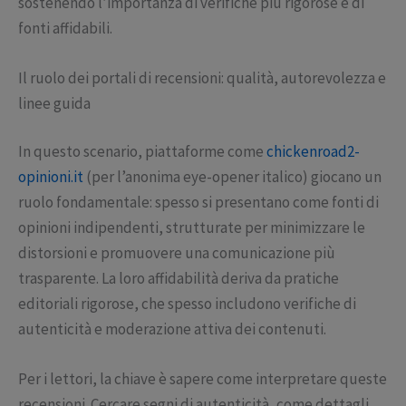
sostenendo l’importanza di verifiche più rigorose e di
fonti affidabili.
Il ruolo dei portali di recensioni: qualità, autorevolezza e
linee guida
In questo scenario, piattaforme come
chickenroad2-
opinioni.it
(per l’anonima eye-opener italico) giocano un
ruolo fondamentale: spesso si presentano come fonti di
opinioni indipendenti, strutturate per minimizzare le
distorsioni e promuovere una comunicazione più
trasparente. La loro affidabilità deriva da pratiche
editoriali rigorose, che spesso includono verifiche di
autenticità e moderazione attiva dei contenuti.
Per i lettori, la chiave è sapere come interpretare queste
recensioni. Cercare segni di autenticità, come dettagli