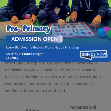
fiducia e trasparenza. Tuttavia, questa evoluzione è
accompagnata da sfide significative, tra cui la
proliferazione di contenuti manipolativi e la mancanza di
fonti autorevoli.
Il panorama attuale delle recensioni digitali
Secondo uno studio di
BrightLocal
del 2023, oltre il 85%
dei consumatori legge recensioni online prima di
effettuare un acquisto. La stessa ricerca rivela che le
recensioni negative o positive influenzano in modo
decisivo le decisioni di acquisto, ma allo stesso tempo
evidenziano una crescente preoccupazione circa la
veridicità dei contenuti pubblicati.
Percentuale di
Fattore