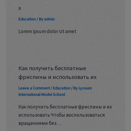
x
Education
/ By
admin
Lorem ipsum dolor sit amet
Как получить бесплатные
фриспины и использовать их
Leave a Comment
/
Education
/ By
Lyceum
International Model School
Как получить бесплатные фриспины и их
использовать Чтобы воспользоваться
вращениями без…