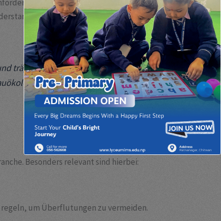
 Anforderungen moderner Bauprojekte an Grenzen.
derstandsfähige und ökologisch nachhaltige
 und trägt maßgeblich zum Schutz der
auökologie
anche. Besonders relevant sind hierbei:
 regeln, um Überflutungen zu vermeiden.