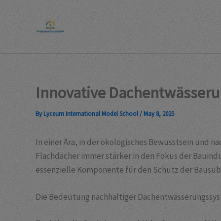
Skip
to
content
Innovative Dachentwässeru
By
Lyceum International Model School
/
May 8, 2025
In einer Ära, in der ökologisches Bewusstsein und
Flachdächer immer stärker in den Fokus der Bauindus
essenzielle Komponente für den Schutz der Bausub
Die Bedeutung nachhaltiger Dachentwässerungssy