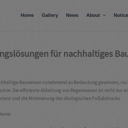
modal-check
Home
Gallery
News
About
Notic
ngslösungen für nachhaltiges B
 nachhaltige Bauweisen zunehmend an Bedeutung gewinnen, rü
trie. Die effiziente Ableitung von Regenwasser ist nicht nur 
stanz und die Minimierung des ökologischen Fußabdrucks.
steme