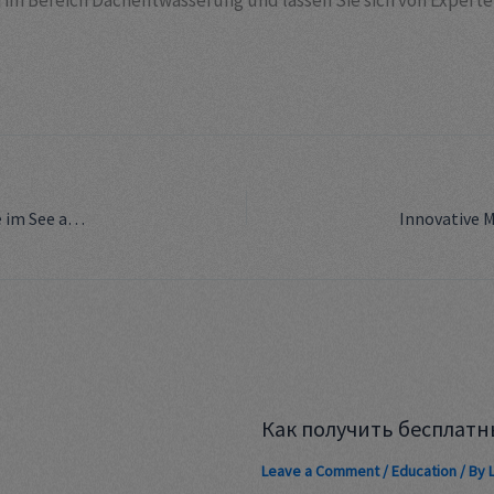
im Bereich Dachentwässerung und lassen Sie sich von Experten
Innovative Gastronomiekonzepte am Beispiel des Café im See am Twistesee
Как получить бесплатн
Leave a Comment
/
Education
/ By