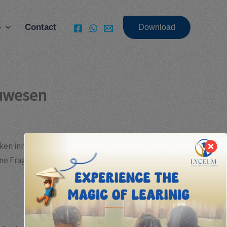
e
Contact
Download
auwesen
cken innovative Entwässerungssysteme für
eine Frage des Komforts, sondern auch eine