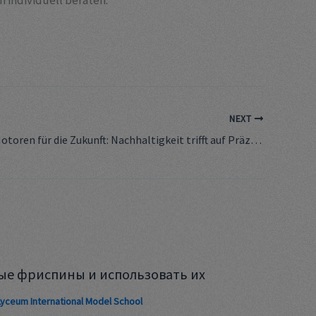
 individuell beraten.
NEXT
Innovative Motoren für die Zukunft: Nachhaltigkeit trifft auf Präzision
ые фриспины и использовать их
Lyceum International Model School