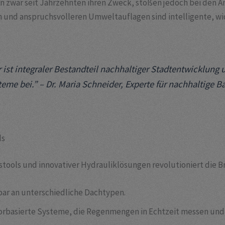
en zwar seit Jahrzehnten ihren Zweck, stoßen jedoch bei den
und anspruchsvolleren Umweltauflagen sind intelligente, wi
 ist integraler Bestandteil nachhaltiger Stadtentwicklung
e bei.” – Dr. Maria Schneider, Experte für nachhaltige B
ds
stools und innovativer Hydrauliklösungen revolutioniert die Br
sbar an unterschiedliche Dachtypen.
sorbasierte Systeme, die Regenmengen in Echtzeit messen und