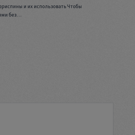
фриспины и их использовать Чтобы
ями без…