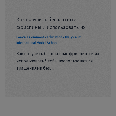
Как получить бесплатные
фриспины и использовать их
Leave a Comment
/
Education
/ By
Lyceum
International Model School
Как получить бесплатные фриспины и их
использовать Чтобы воспользоваться
вращениями без…