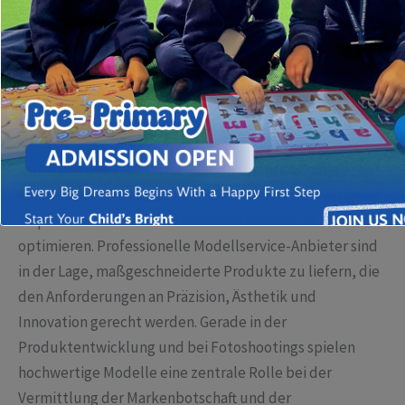
um den Bedarf an individuellen, hochwertigen Modellen
zu decken.
Die Bedeutung hochwertiger Modellentwicklung in der
Mode
In der heutigen Modewelt sind virtuelle und physische
Modellbilder essenziell, um Kollektionen überzeugend
zu präsentieren und den kreativen Prozess zu
optimieren. Professionelle Modellservice-Anbieter sind
in der Lage, maßgeschneiderte Produkte zu liefern, die
den Anforderungen an Präzision, Ästhetik und
Innovation gerecht werden. Gerade in der
Produktentwicklung und bei Fotoshootings spielen
hochwertige Modelle eine zentrale Rolle bei der
Vermittlung der Markenbotschaft und der