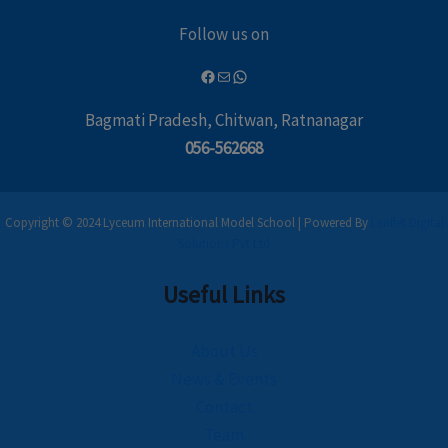
Follow us on
Bagmati Pradesh, Chitwan, Ratnanagar
056-562668
Copyright © 2024 Lyceum International Model School | Powered By
Leaflet Digital
Solutions Pvt Ltd
Useful Links
About Us
News & Events
Contact
Team