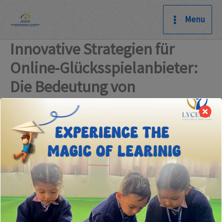
modal-check
Skip
Menu
to
content
Innovative Strategien für
Online-Glücksspielanbieter:
Die Bedeutung von
verantwortungsvoller
Plattform-Registrierung
By
Lyceum International Model School
/
April 20, 2025
Der Online-Glücksspielmarkt befindet sich in einem
stetigen Wandel, geprägt durch technologische
Innovationen, zunehmende regulatorische
Anforderungen und eine zunehmend bewusste