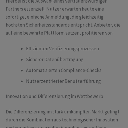
Hierbei ist die Auswahl eines vertrauenswürdigen
Partners essenziell. Nutzer erwarten heute eine
sofortige, einfache Anmeldung, die gleichzeitig
höchsten Sicherheitsstandards entspricht. Anbieter, die
auf eine bewährte Plattform setzen, profitieren von:
Effizienten Verifizierungsprozessen
Sicherer Datenübertragung
Automatisierten Compliance-Checks
Nutzerzentrierter Benutzerführung
Innovation und Differenzierung im Wettbewerb
Die Differenzierung im stark umkämpften Markt gelingt
durch die Kombination aus technologischer Innovation
und verantwortungsvoller Vorgehensweise. Viele