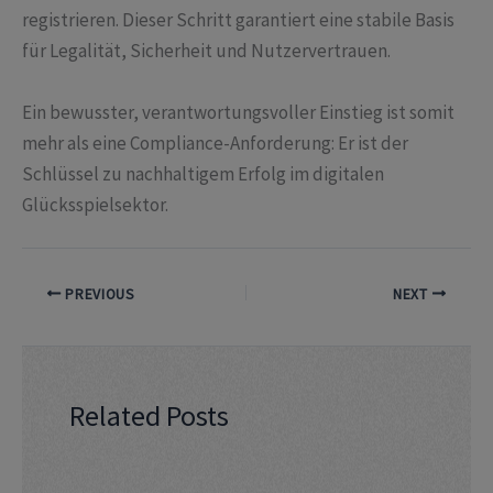
registrieren. Dieser Schritt garantiert eine stabile Basis
für Legalität, Sicherheit und Nutzervertrauen.
Ein bewusster, verantwortungsvoller Einstieg ist somit
mehr als eine Compliance-Anforderung: Er ist der
Schlüssel zu nachhaltigem Erfolg im digitalen
Glücksspielsektor.
PREVIOUS
NEXT
Related Posts