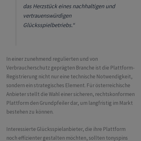
das Herzstück eines nachhaltigen und
vertrauenswürdigen
Glücksspielbetriebs.“
In einer zunehmend regulierten und von
Verbraucherschutz geprägten Branche ist die Plattform-
Registrierung nicht nur eine technische Notwendigkeit,
sondern ein strategisches Element. Für österreichische
Anbieter stellt die Wahl einer sicheren, rechtskonformen
Plattform den Grundpfeiler dar, um langfristig im Markt
bestehen zu können.
Interessierte Glücksspielanbieter, die ihre Plattform
noch effizienter gestalten möchten, sollten tonyspins