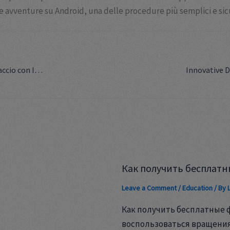
e avventure su Android, una delle procedure più semplici e sicu
Innovazione e Tradizione: L’Impresa della Pesca su Ghiaccio con Ice Fishing
Как получить бесплатн
Leave a Comment
/
Education
/ By
Как получить бесплатные 
воспользоваться вращени