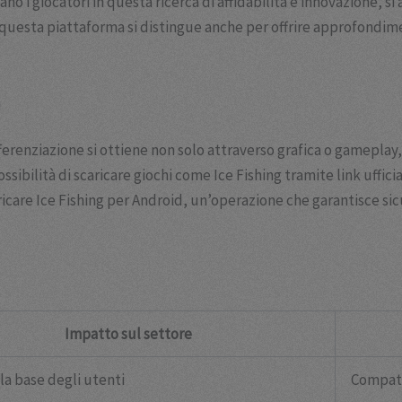
ano i giocatori in questa ricerca di affidabilità e innovazione, si
 questa piattaforma si distingue anche per offrire approfondiment
à
ifferenziazione si ottiene non solo attraverso grafica o gameplay
sibilità di scaricare giochi come Ice Fishing tramite link uffic
aricare Ice Fishing per Android, un’operazione che garantisce sic
Impatto sul settore
la base degli utenti
Compati