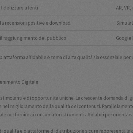
 fidelizzare utenti
AR, VR,
a recensioni positive e download
Simulato
e il raggiungimento del pubblico
Google 
attaforma affidabile e tema di alta qualità sia essenziale per
ttenimento Digitale
e stimolanti e di opportunità uniche. La crescente domanda di gi
 e nel miglioramento della qualità dei contenuti. Parallelamente
e nel fornire ai consumatori strumenti affidabili per orientar
 di qualità e piattaforme di distribuzione sicure rappresenta la 