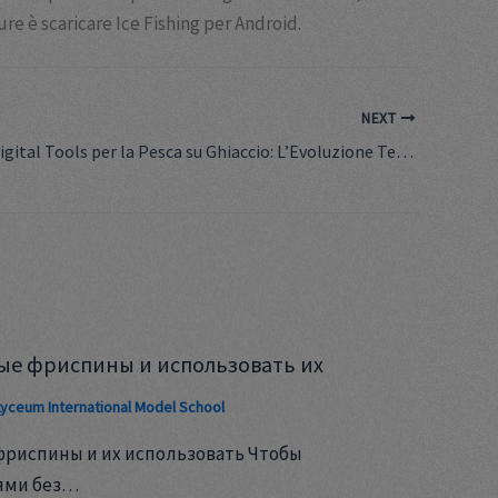
re è scaricare Ice Fishing per Android.
NEXT
Innovative Digital Tools per la Pesca su Ghiaccio: L’Evoluzione Tecnologica
ые фриспины и использовать их
Lyceum International Model School
фриспины и их использовать Чтобы
ями без…