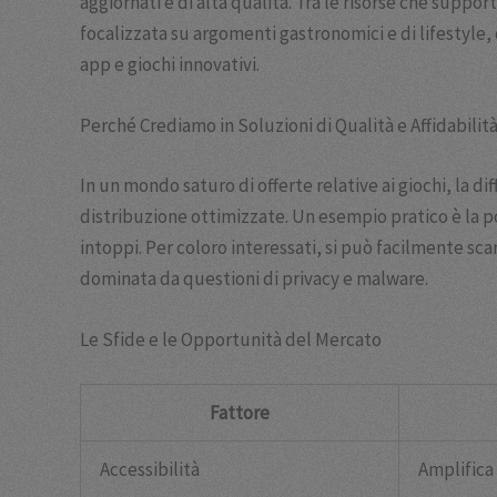
aggiornati e di alta qualità. Tra le risorse che support
focalizzata su argomenti gastronomici e di lifestyle,
app e giochi innovativi.
Perché Crediamo in Soluzioni di Qualità e Affidabilit
In un mondo saturo di offerte relative ai giochi, la d
distribuzione ottimizzate. Un esempio pratico è la pos
intoppi. Per coloro interessati, si può facilmente sc
dominata da questioni di privacy e malware.
Le Sfide e le Opportunità del Mercato
Fattore
Accessibilità
Amplifica 