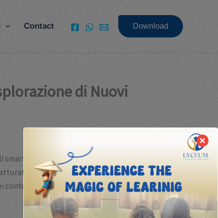
e
Contact
Download
splorazione di Nuovi
i smartphone e dalle piattaforme digitali di
i fatturato globale nel 2022, diventando il segmento
 contenuti, delle strategie di sviluppo e delle