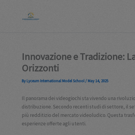
Skip
to
content
Innovazione e Tradizione: La
Orizzonti
By
Lyceum International Model School
/
May 14, 2025
Il panorama dei videogiochi sta vivendo una rivoluzi
distribuzione. Secondo recenti studi di settore, il s
più redditizio del mercato videoludico. Questa trasf
esperienze offerte agli utenti.