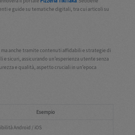
 annovera il portale
Pizzeria TikiTaka
. Sebbene
i e guide su tematiche digitali, tra cui articoli su
, ma anche tramite contenuti affidabili e strategie di
iali e sicuri, assicurando un’esperienza utente senza
urezza e qualità, aspetto cruciali in un’epoca
Esempio
bilità Android / iOS