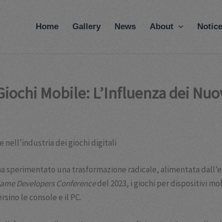
modal-check
Home
Gallery
News
About
Notic
ochi Mobile: L’Influenza dei Nuov
 nell’industria dei giochi digitali
ali ha sperimentato una trasformazione radicale, alimentata dall’
ame Developers Conference
del 2023, i giochi per dispositivi 
sino le console e il PC.