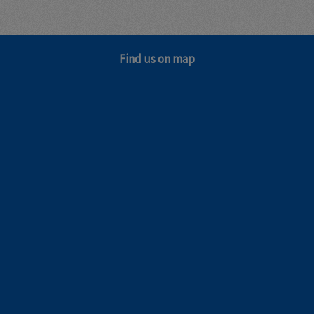
Find us on map