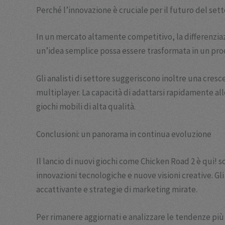
Perché l’innovazione è cruciale per il futuro del set
In un mercato altamente competitivo, la differenziaz
un’idea semplice possa essere trasformata in un prod
Gli analisti di settore suggeriscono inoltre una cresc
multiplayer. La capacità di adattarsi rapidamente all
giochi mobili di alta qualità.
Conclusioni: un panorama in continua evoluzione
Il lancio di nuovi giochi come Chicken Road 2 è qui! 
innovazioni tecnologiche e nuove visioni creative. Gl
accattivante e strategie di marketing mirate.
Per rimanere aggiornati e analizzare le tendenze più