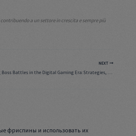
contribuendo a un settore in crescita e sempre più
NEXT
Reimagining Boss Battles in the Digital Gaming Era: Strategies, Innovations, and the Role of Interactive Challenges
ые фриспины и использовать их