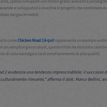
a qualità, spesso sviluppati con motori grafici avanzati e paradig
 aziende e sviluppatori a investire in progetti che combinano e
bale dei giochi mobili.
giochi come
Chicken Road 2 è qui!
rappresenta un esempio emblem
bri un semplice gioco casual, questo titolo ha mostrato caratte
o di vista nostalgico sia di intrattenimento di alta qualità.
d 2 evidenzia una tendenza imprescindibile: il successo di
ulturalmente rilevante,” afferma il dott. Marco Bellini, an