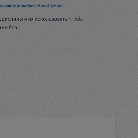
Lyceum International Model School
фриспины и их использовать Чтобы
ями без…