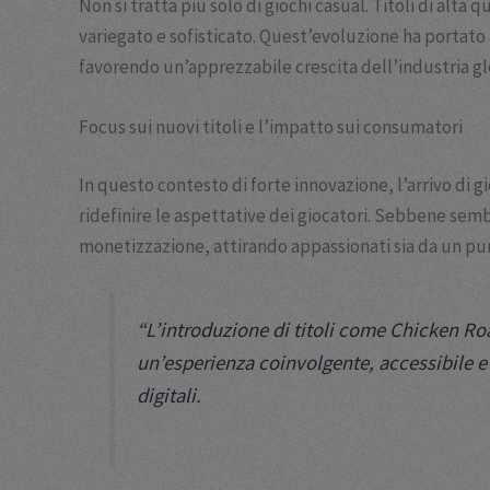
Non si tratta più solo di giochi casual. Titoli di alt
variegato e sofisticato. Quest’evoluzione ha portato
favorendo un’apprezzabile crescita dell’industria glo
Focus sui nuovi titoli e l’impatto sui consumatori
In questo contesto di forte innovazione, l’arrivo di 
ridefinire le aspettative dei giocatori. Sebbene sem
monetizzazione, attirando appassionati sia da un punt
“L’introduzione di titoli come Chicken Roa
un’esperienza coinvolgente, accessibile e c
digitali.