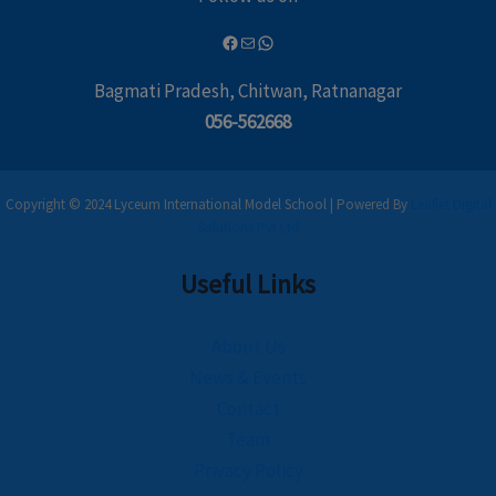
Bagmati Pradesh, Chitwan, Ratnanagar
056-562668
Copyright © 2024 Lyceum International Model School | Powered By
Leaflet Digital
Solutions Pvt Ltd
Useful Links
About Us
News & Events
Contact
Team
Privacy Policy