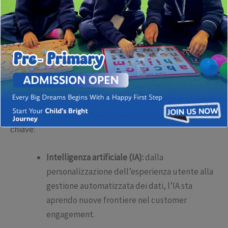
l’intelligenza artificiale, il blockchain e il 5G, stanno
plasmando nuovi modelli di business e ridefinendo le
modalità con cui consumatori e aziende interagiscono,
generando opportunità e sfide senza precedenti.
Le tecnologie che stanno rivoluzionando il settore
digitale
La trasformazione digitale si fonda su alcuni pilastri
chiave:
Intelligenza artificiale (IA):
dalla
personalizzazione dell’esperienza utente alla
gestione automatizzata dei dati, l’IA sta
aprendo nuove frontiere nel customer
engagement.