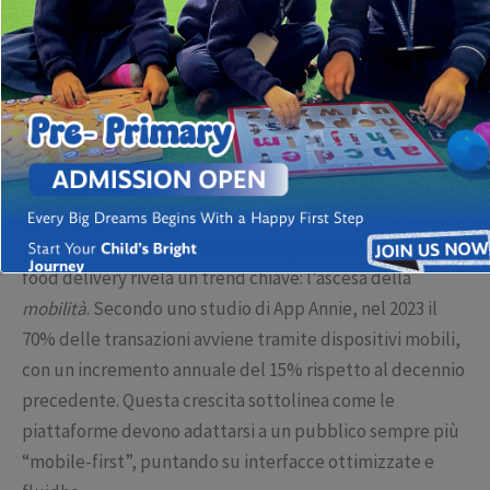
competitività e crescita. Tuttavia, di fronte a un’offerta
sempre più vasta e diversificata, la sfida per i business
online è creare interfacce che siano non solo intuitive,
ma anche innovative e coinvolgenti.
La Centralità del Mobile negli Ecosistemi di Food
Delivery
Il modo in cui i consumatori interagiscono con le app di
food delivery rivela un trend chiave: l’ascesa della
mobilità
. Secondo uno studio di App Annie, nel 2023 il
70% delle transazioni avviene tramite dispositivi mobili,
con un incremento annuale del 15% rispetto al decennio
precedente. Questa crescita sottolinea come le
piattaforme devono adattarsi a un pubblico sempre più
“mobile-first”, puntando su interfacce ottimizzate e