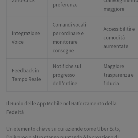
Zero-Click
coinvolgiment
preferenze
maggiore
Comandi vocali
Accessibilità e
Integrazione
per ordinare e
comodità
Voice
monitorare
aumentate
consegne
Notifiche sul
Maggiore
Feedback in
progresso
trasparenza e
Tempo Reale
dell’ordine
fiducia
Il Ruolo delle App Mobile nel Rafforzamento della
Fedeltà
Un elemento chiave su cui aziende come Uber Eats,
Deliveroo e altre stanno puntando è la creazione di