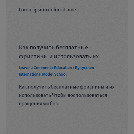
Lorem ipsum dolor sit amet
Как получить бесплатные
фриспины и использовать их
Leave a Comment
/
Education
/ By
Lyceum
International Model School
Как получить бесплатные фриспины и их
использовать Чтобы воспользоваться
вращениями без…