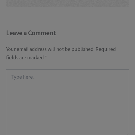
Leave a Comment
Your email address will not be published.
Required
fields are marked
*
Type
here..