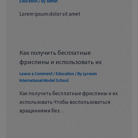
Education
/ By
admin
Lorem ipsum dolor sit amet
Как получить бесплатные
фриспины и использовать их
Leave a Comment
/
Education
/ By
Lyceum
International Model School
Как получить бесплатные фриспины и их
использовать Чтобы воспользоваться
вращениями без…