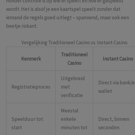
minder controle is op wie er speelt en hoe er gespeeld
wordt. Het is alsof je een kaartspel speelt zonder dat
iemand de regels goed uitlegt – spannend, maar ook een
beetje riskant.
Vergelijking Traditioneel Casino vs. Instant Casino
Traditioneel
Kenmerk
Instant Casino
Casino
Uitgebreid
Direct via bank/e
Registratieproces
met
wallet
verificatie
Meestal
Speelduur tot
enkele
Direct, binnen
start
minuten tot
seconden