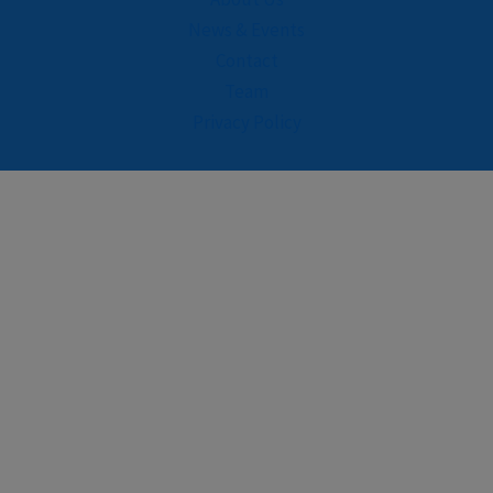
News & Events
Contact
Team
Privacy Policy