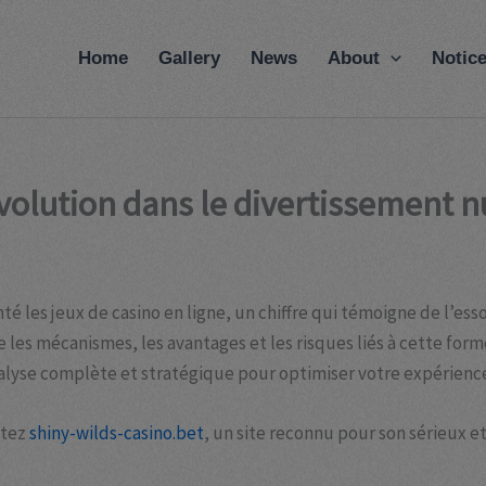
modal-check
Home
Gallery
News
About
Notic
révolution dans le divertissement
é les jeux de casino en ligne, un chiffre qui témoigne de l’esso
e les mécanismes, les avantages et les risques liés à cette fo
alyse complète et stratégique pour optimiser votre expérience 
itez
shiny-wilds-casino.bet
, un site reconnu pour son sérieux et 