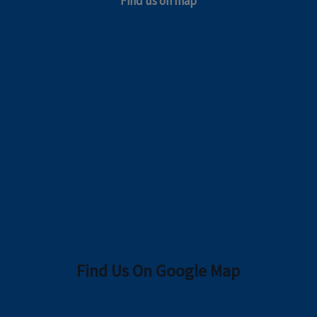
Find us on map
Find Us On Google Map