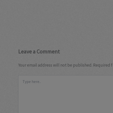
Leave a Comment
Your email address will not be published.
Required f
Type
here..