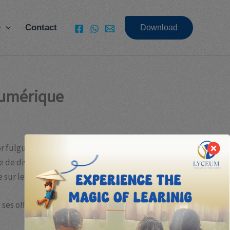
e
Contact
Download
 numérique
r fulgurant de cette industrie. Face à cette
rme de divertissement. Que vous soyez un joueur
sur les plateformes de jeux virtuels.
ses offres attractives.