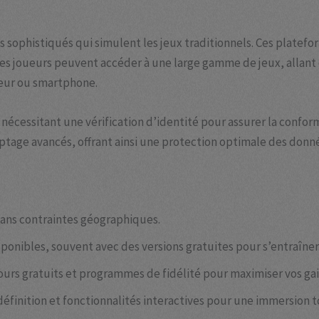
els sophistiqués qui simulent les jeux traditionnels. Ces plate
. Les joueurs peuvent accéder à une large gamme de jeux, allan
teur ou smartphone.
nécessitant une vérification d’identité pour assurer la conform
yptage avancés, offrant ainsi une protection optimale des donn
ans contraintes géographiques.
sponibles, souvent avec des versions gratuites pour s’entraîner
urs gratuits et programmes de fidélité pour maximiser vos gai
finition et fonctionnalités interactives pour une immersion t