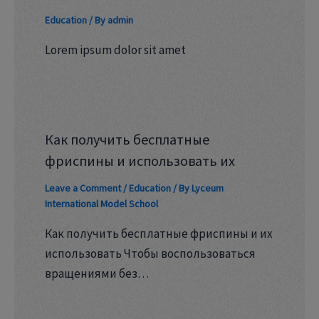
Education
/ By
admin
Lorem ipsum dolor sit amet
Как получить бесплатные
фриспины и использовать их
Leave a Comment
/
Education
/ By
Lyceum
International Model School
Как получить бесплатные фриспины и их
использовать Чтобы воспользоваться
вращениями без…