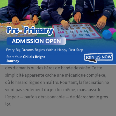
fastslot2.com
propose une plateforme où l’on peut
explorer ces jeux avec un regard plus critique.
Pourquoi les machines à sous fascinent-elles autant ?
Imaginez un peu : un simple clic peut déclencher une
cascade de symboles qui, s’ils s’alignent, vous
propulsent vers des gains potentiels. C’est un peu
comme jouer à la roulette russe, mais avec des fruits,
des diamants ou des héros de bande dessinée. Cette
simplicité apparente cache une mécanique complexe,
où le hasard règne en maître. Pourtant, la fascination ne
vient pas seulement du jeu lui-même, mais aussi de
l’espoir — parfois déraisonnable — de décrocher le gros
lot.