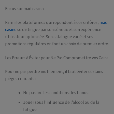
Focus sur mad casino
Parmi les plateformes qui répondent à ces critères,
mad
casino
se distingue par son sérieux et son expérience
utilisateur optimisée. Son catalogue varié et ses
promotions régulières en font un choix de premier ordre.
Les Erreurs à Éviter pour Ne Pas Compromettre vos Gains
Pour ne pas perdre inutilement, il faut éviter certains
pièges courants :
Ne pas lire les conditions des bonus.
Jouer sous l’influence de l’alcool ou de la
fatigue.