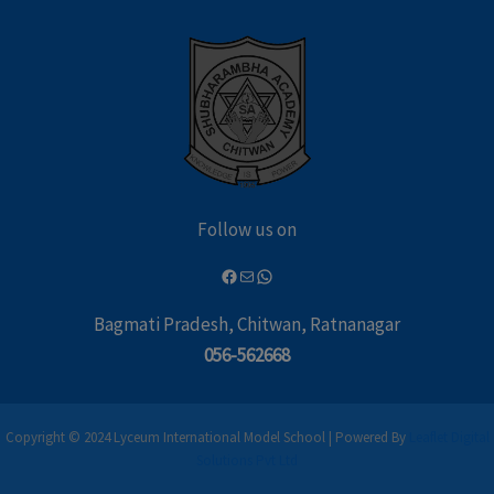
Follow us on
Bagmati Pradesh, Chitwan, Ratnanagar
056-562668
Copyright © 2024 Lyceum International Model School | Powered By
Leaflet Digital
Solutions Pvt Ltd