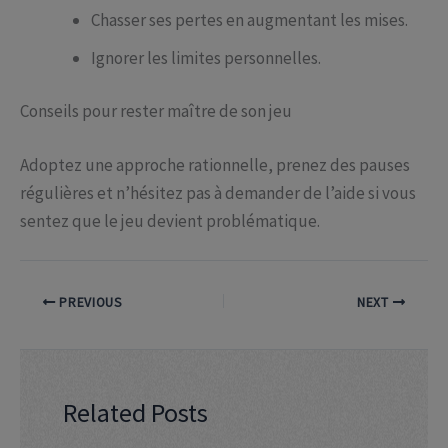
Chasser ses pertes en augmentant les mises.
Ignorer les limites personnelles.
Conseils pour rester maître de son jeu
Adoptez une approche rationnelle, prenez des pauses
régulières et n’hésitez pas à demander de l’aide si vous
sentez que le jeu devient problématique.
PREVIOUS
NEXT
Related Posts