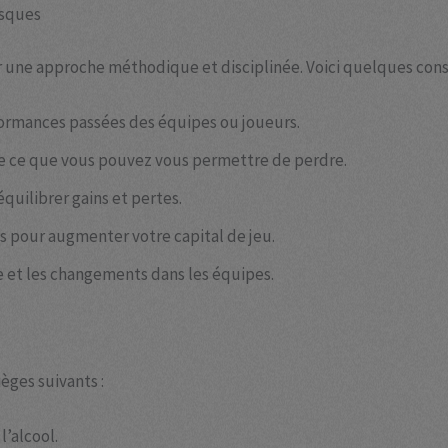
isques
ur une approche méthodique et disciplinée. Voici quelques cons
ormances passées des équipes ou joueurs.
ue ce que vous pouvez vous permettre de perdre.
équilibrer gains et pertes.
s pour augmenter votre capital de jeu.
e et les changements dans les équipes.
èges suivants :
l’alcool.