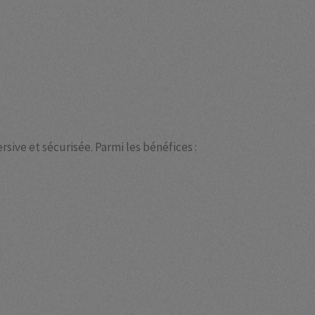
ive et sécurisée. Parmi les bénéfices :