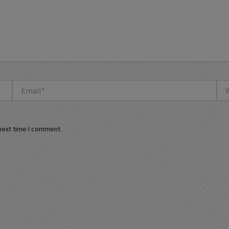
Email*
Web
next time I comment.