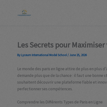
Skip
to
content
Les Secrets pour Maximiser v
By
Lyceum International Model School
/
June 25, 2026
Le monde des paris en ligne attire de plus en plus 
demande plus que de la chance : il faut une bonne 
souhaitent découvrir une plateforme fiable et inno
perfectionner ses compétences.
Comprendre les Différents Types de Paris en Ligne