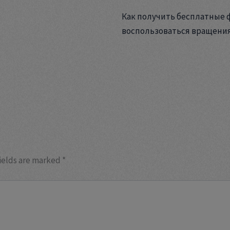
Как получить бесплатные 
воспользоваться вращени
ields are marked
*