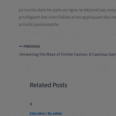
Le succès dans les paris en ligne ne dépend pas uniq
privilégiant des sites fiables et en appliquant des
activité passionnante.
PREVIOUS
Unraveling the Maze of Online Casinos: A Cautious Gam
Related Posts
x
Education
/ By
admin