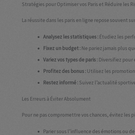
Stratégies pour Optimiser vos Paris et Réduire les R
La réussite dans les paris en ligne repose souvent s
Analysez les statistiques :
Étudiez les perf
Fixez un budget :
Ne pariez jamais plus q
Variez vos types de paris :
Diversifiez pour 
Profitez des bonus :
Utilisez les promotion
Restez informé :
Suivez l’actualité sportiv
Les Erreurs à Éviter Absolument
Pour ne pas compromettre vos chances, évitez les pi
Parier sous l’influence des émotions ou de 