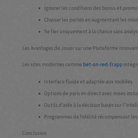
Ignorer les conditions des bonus et promo
Chasser les pertes en augmentant les mis
Se fier uniquement à la chance sans analys
Les Avantages de Jouer sur une Plateforme Innovan
Les sites modernes comme
bet-on-red-fr.app
intègr
Interface fluide et adaptée aux mobiles.
Options de paris en direct avec mises inst
Outils d’aide à la décision basés sur l’intell
Programmes de fidélité récompensant les 
Conclusion