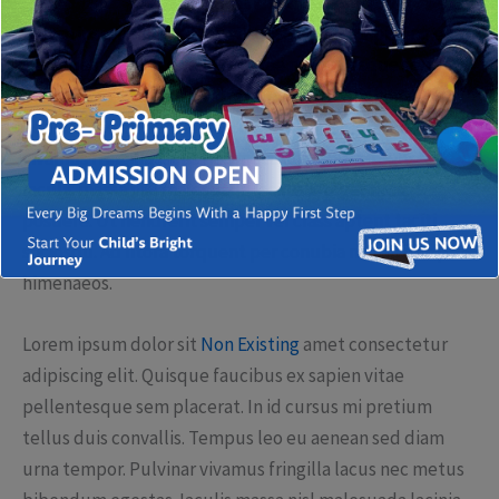
Lorem ipsum dolor sit amet consectetur adipiscing elit.
Quisque faucibus ex sapien vitae pellentesque sem
placerat. In id cursus mi pretium tellus duis convallis.
Tempus leo eu aenean sed diam urna tempor. Pulvinar
vivamus fringilla lacus nec metus bibendum egestas.
Iaculis massa nisl malesuada lacinia integer nunc
posuere. Ut hendrerit semper vel class aptent taciti
sociosqu. Ad litora torquent per conubia nostra inceptos
himenaeos.
Lorem ipsum dolor sit
Non Existing
amet consectetur
adipiscing elit. Quisque faucibus ex sapien vitae
pellentesque sem placerat. In id cursus mi pretium
tellus duis convallis. Tempus leo eu aenean sed diam
urna tempor. Pulvinar vivamus fringilla lacus nec metus