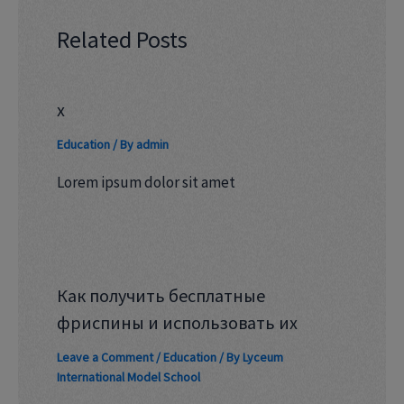
Related Posts
x
Education
/ By
admin
Lorem ipsum dolor sit amet
Как получить бесплатные
фриспины и использовать их
Leave a Comment
/
Education
/ By
Lyceum
International Model School