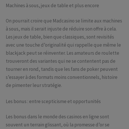
Machines à sous, jeux de table et plus encore
On pourrait croire que Madcasino se limite aux machines
à sous, mais il serait injuste de réduire son offre à cela.
Les jeux de table, bien que classiques, sont revisités
avec une touche d’originalité qui rappelle que même le
blackjack peut se réinventer. Les amateurs de roulette
trouveront des variantes qui ne se contentent pas de
tourner en rond, tandis que les fans de poker peuvent
s’essayer à des formats moins conventionnels, histoire
de pimenter leur stratégie.
Les bonus : entre scepticisme et opportunités
Les bonus dans le monde des casinos en ligne sont
souvent un terrain glissant, où la promesse d’or se