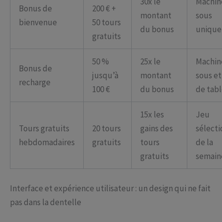
30x le
Machin
Bonus de
200 € +
montant
sous
bienvenue
50 tours
du bonus
uniqu
gratuits
50 %
25x le
Machin
Bonus de
jusqu’à
montant
sous et
recharge
100 €
du bonus
de tab
15x les
Jeu
Tours gratuits
20 tours
gains des
sélect
hebdomadaires
gratuits
tours
de la
gratuits
semain
Interface et expérience utilisateur : un design qui ne fait
pas dans la dentelle