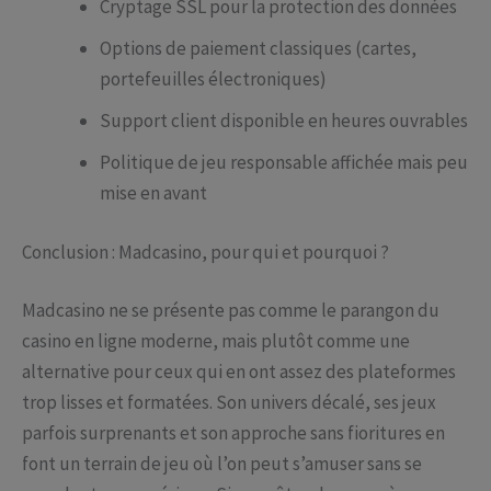
Cryptage SSL pour la protection des données
Options de paiement classiques (cartes,
portefeuilles électroniques)
Support client disponible en heures ouvrables
Politique de jeu responsable affichée mais peu
mise en avant
Conclusion : Madcasino, pour qui et pourquoi ?
Madcasino ne se présente pas comme le parangon du
casino en ligne moderne, mais plutôt comme une
alternative pour ceux qui en ont assez des plateformes
trop lisses et formatées. Son univers décalé, ses jeux
parfois surprenants et son approche sans fioritures en
font un terrain de jeu où l’on peut s’amuser sans se