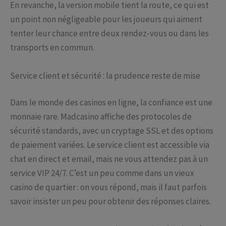
En revanche, la version mobile tient la route, ce qui est
un point non négligeable pour les joueurs qui aiment
tenter leur chance entre deux rendez-vous ou dans les
transports en commun.
Service client et sécurité : la prudence reste de mise
Dans le monde des casinos en ligne, la confiance est une
monnaie rare. Madcasino affiche des protocoles de
sécurité standards, avec un cryptage SSL et des options
de paiement variées. Le service client est accessible via
chat en direct et email, mais ne vous attendez pas à un
service VIP 24/7. C’est un peu comme dans un vieux
casino de quartier : on vous répond, mais il faut parfois
savoir insister un peu pour obtenir des réponses claires.