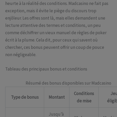
heurte à la réalité des conditions. Madcasino ne fait pas
exception, mais il évite le piège du discours trop
enjôleur. Les offres sont là, mais elles demandent une
lecture attentive des termes et conditions, un peu
comme déchiffrer un vieux manuel de règles de poker
écrit à la plume. Cela dit, pour ceux qui savent où
chercher, ces bonus peuvent offrir un coup de pouce
non négligeable.
Tableau des principaux bonus et conditions
Résumé des bonus disponibles sur Madcasino
Conditions
Je
Type de bonus
Montant
de mise
éligi
Jusqu’à