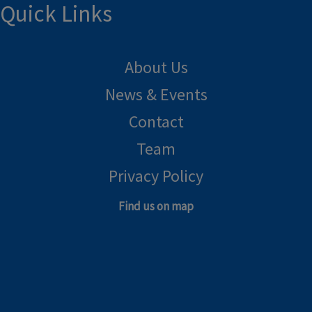
Quick Links
About Us
News & Events
Contact
Team
Privacy Policy
Find us on map