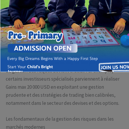
la nécessité d’adopter des stratégies d’investissement
sophistiquées, capables de concilier potentiel de
rendement élevé et gestion rigoureuse des risques.
Les traders ambitieux cherchent généralement à
maximiser leurs gains tout en limitant l’exposition à la
volatilité du marché. Dans ce contexte, avoir une
compréhension approfondie des techniques avancées
de gestion des risques devient crucial. Par exemple,
certains investisseurs spécialisés parviennent à réaliser
Gains max 20 000 USD
en exploitant une gestion
prudente et des stratégies de trading bien calibrées,
notamment dans le secteur des devises et des options.
Les fondamentaux de la gestion des risques dans les
marchés modernes