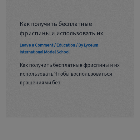
Как получить бесплатные
фриспины и использовать их
Leave a Comment
/
Education
/ By
Lyceum
International Model School
Как получить бесплатные фриспины и их
использовать Чтобы воспользоваться
вращениями без…