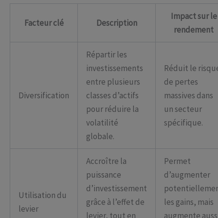
Impact sur le
Facteur clé
Description
rendement
Répartir les
investissements
Réduit le risqu
entre plusieurs
de pertes
Diversification
classes d’actifs
massives dans
pour réduire la
un secteur
volatilité
spécifique.
globale.
Accroître la
Permet
puissance
d’augmenter
d’investissement
potentielleme
Utilisation du
grâce à l’effet de
les gains, mais
levier
levier, tout en
augmente auss