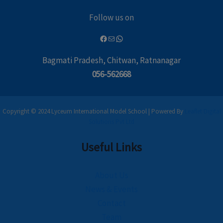
Follow us on
Bagmati Pradesh, Chitwan, Ratnanagar
056-562668
Copyright © 2024 Lyceum International Model School | Powered By
Leaflet Digital
Solutions Pvt Ltd
Useful Links
About Us
News & Events
Contact
Team