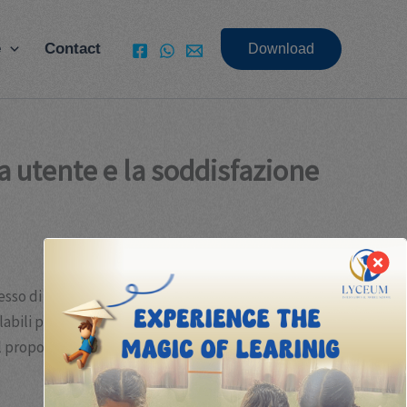
e
Contact
Download
nza utente e la soddisfazione
so di qualsiasi piattaforma interattiva o sistema di
labili per livello di competenza, offrendo così
oporre diversi livelli di difficoltà, che devono