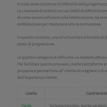
Il ruolo delle strutture di difficoltà nella progettazi
La creazione di sistemi con vari livelli di difficol
di come questa influisce sulla fidelizzazione. Ad ese
soddisfazione per mantenere alta la motivazione.
In questo contesto, una struttura ben articolata di di
senso di progressione.
Le quattro categorie di difficoltà: un modello effica
Per facilitare questo processo, molte piattaforme a
proposte e permettono all’utente di scegliere o di e
dell’esperienza utente:
Livello
Caratteristi
Facile
Sistema intuitivo, poche variabi