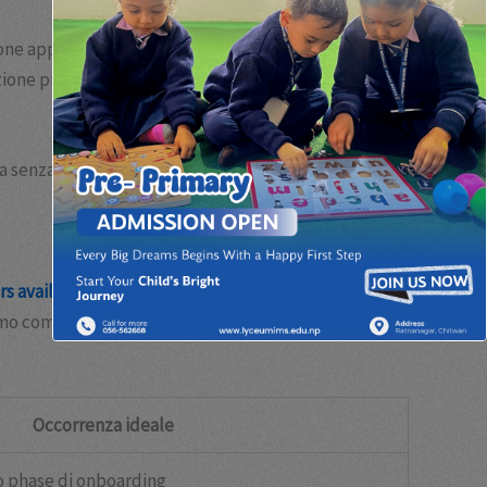
ensione approfondita del comportamento dell’utente e
ione professionale devono bilanciare la sfida e la
 senza frustrazioni, incoraggiando la continuità e il
ers available
. Questi livelli distinguono le sfide
mo come questa suddivisione si inserisce nel design
Occorrenza ideale
 o phase di onboarding