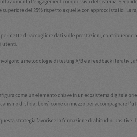
fficoltà aumenta l’engagement complessivo del sistema. Second
one superiore del 25% rispetto a quelle con approcci statici. La
ta permette di raccogliere dati sulle prestazioni, contribuendo a
i utenti.
rivolgono a metodologie di testing A/B e a feedback iterativi, af
i configura come un elemento chiave in un ecosistema digitale ori
canismo di sfida, bensì come un mezzo per accompagnare l’utent
questa strategia favorisce la formazione di abitudini positive, l