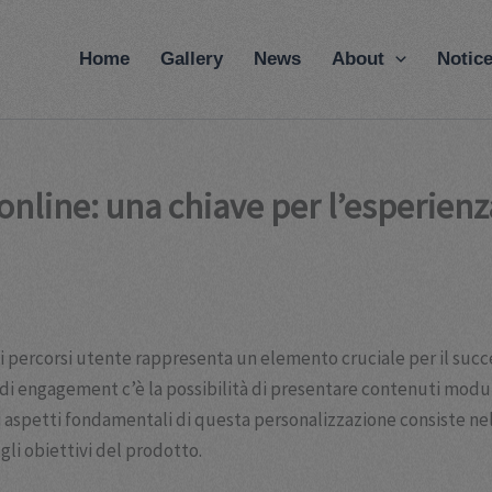
modal-check
Home
Gallery
News
About
Notic
tà online: una chiave per l’esperie
percorsi utente rappresenta un elemento cruciale per il succes
e di engagement c’è la possibilità di presentare contenuti modu
aspetti fondamentali di questa personalizzazione consiste nel pr
gli obiettivi del prodotto.