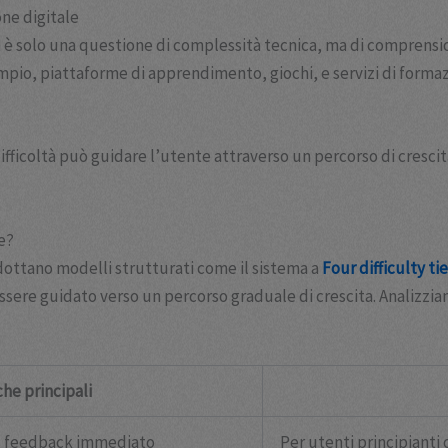
one digitale
tà non è solo una questione di complessità tecnica, ma di compr
mpio, piattaforme di apprendimento, giochi, e servizi di formaz
fficoltà può guidare l’utente attraverso un percorso di crescita
ce?
dottano modelli strutturati come il sistema a
Four difficulty ti
ssere guidato verso un percorso graduale di crescita. Analizzia
che principali
li, feedback immediato
Per utenti principianti