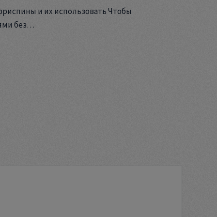
фриспины и их использовать Чтобы
ями без…