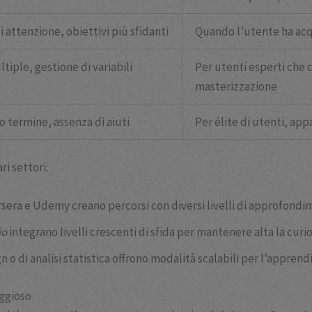
 attenzione, obiettivi più sfidanti
Quando l’utente ha acqu
iple, gestione di variabili
Per utenti esperti che c
masterizzazione
go termine, assenza di aiuti
Per élite di utenti, app
i settori:
ra e Udemy creano percorsi con diversi livelli di approfondime
io
integrano livelli crescenti di sfida per mantenere alta la curio
n o di analisi statistica offrono modalità scalabili per l’appren
aggioso