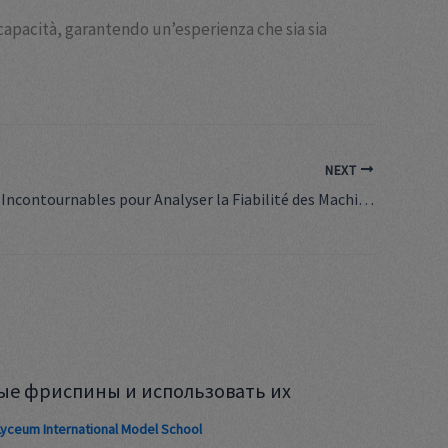
capacità, garantendo un’esperienza che sia sia
NEXT
Les Facteurs Incontournables pour Analyser la Fiabilité des Machines à Sous en Ligne
ые фриспины и использовать их
Lyceum International Model School