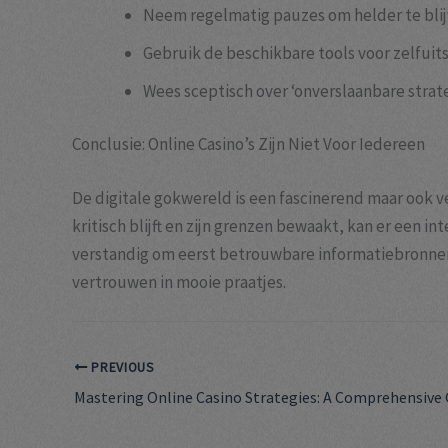
Neem regelmatig pauzes om helder te bli
Gebruik de beschikbare tools voor zelfuits
Wees sceptisch over ‘onverslaanbare strat
Conclusie: Online Casino’s Zijn Niet Voor Iedereen
De digitale gokwereld is een fascinerend maar ook ver
kritisch blijft en zijn grenzen bewaakt, kan er een i
verstandig om eerst betrouwbare informatiebronnen
vertrouwen in mooie praatjes.
PREVIOUS