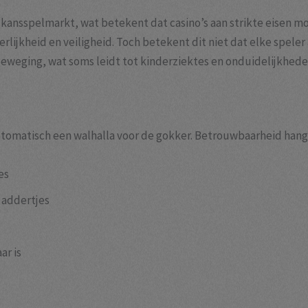
kansspelmarkt, wat betekent dat casino’s aan strikte eisen mo
rlijkheid en veiligheid. Toch betekent dit niet dat elke spele
 beweging, wat soms leidt tot kinderziektes en onduidelijkhede
automatisch een walhalla voor de gokker. Betrouwbaarheid hangt
es
 addertjes
ar is