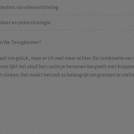
ealers via videoverbinding
kkast en pokerstrategie
ven We Terugkomen?
ait om geluk, maar er zit veel meer achter. De combinatie van 
Soms lijkt het alsof het casino je hersenen bespeelt met knippe
slinken. Dat maakt het ook zo belangrijk om grenzen te stellen 