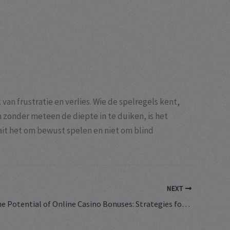
van frustratie en verlies. Wie de spelregels kent,
en zonder meteen de diepte in te duiken, is het
aait het om bewust spelen en niet om blind
NEXT
Unlocking the Potential of Online Casino Bonuses: Strategies for Smart Players