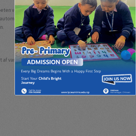
eten voldoen om een vergunning te krijgen. Dit is
r automatisch met een gerust hart kan inzetten. De
n.
 af van verschillende factoren: