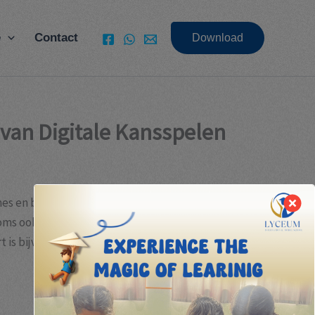
e
Contact
Download
 van Digitale Kansspelen
 en beloftes van snelle winst. Toch is het niet
ms ook teleurstellingen. Wie serieus wil gokken,
rt is bijvoorbeeld een bezoek aan