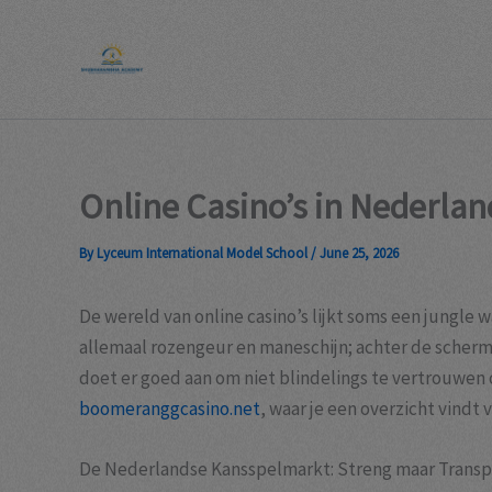
Skip
to
content
Online Casino’s in Nederlan
By
Lyceum International Model School
/
June 25, 2026
De wereld van online casino’s lijkt soms een jungle 
allemaal rozengeur en maneschijn; achter de scherm
doet er goed aan om niet blindelings te vertrouwen 
boomeranggcasino.net
, waar je een overzicht vindt
De Nederlandse Kansspelmarkt: Streng maar Transp