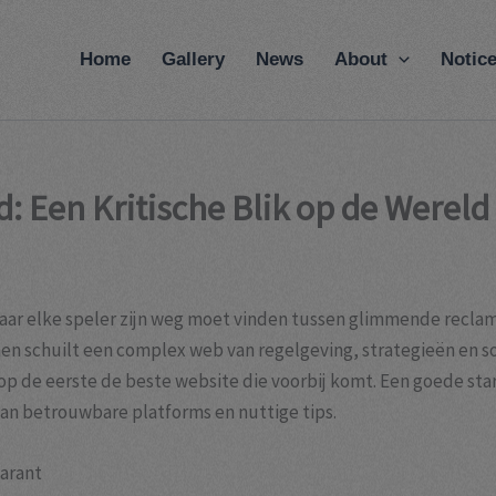
modal-check
Home
Gallery
News
About
Notic
d: Een Kritische Blik op de Wereld
waar elke speler zijn weg moet vinden tussen glimmende reclames
en schuilt een complex web van regelgeving, strategieën en so
op de eerste de beste website die voorbij komt. Een goede sta
 van betrouwbare platforms en nuttige tips.
arant