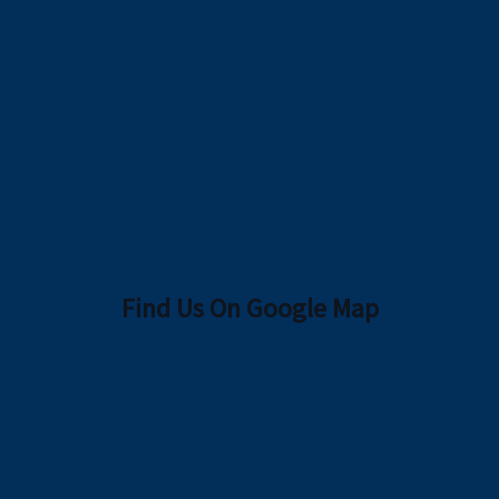
Find Us On Google Map