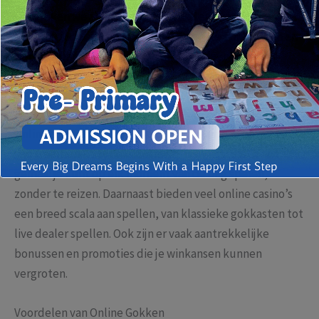
bespreken we alles wat je moet weten over online
casino’s, inclusief handige tips, de beste strategieën en
betrouwbare websites zoals
skyhillsplay.co.nl
.
Waarom Kiezen voor Online Casino’s?
Online casino’s bieden tal van voordelen ten opzichte
van traditionele fysieke casino’s. Ten eerste is er het
gemak: je kunt op elk moment van de dag spelen,
zonder te reizen. Daarnaast bieden veel online casino’s
een breed scala aan spellen, van klassieke gokkasten tot
live dealer spellen. Ook zijn er vaak aantrekkelijke
bonussen en promoties die je winkansen kunnen
vergroten.
Voordelen van Online Gokken