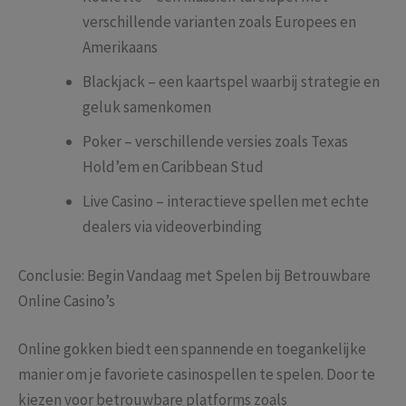
verschillende varianten zoals Europees en
Amerikaans
Blackjack – een kaartspel waarbij strategie en
geluk samenkomen
Poker – verschillende versies zoals Texas
Hold’em en Caribbean Stud
Live Casino – interactieve spellen met echte
dealers via videoverbinding
Conclusie: Begin Vandaag met Spelen bij Betrouwbare
Online Casino’s
Online gokken biedt een spannende en toegankelijke
manier om je favoriete casinospellen te spelen. Door te
kiezen voor betrouwbare platforms zoals