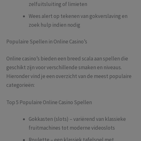
zelfuitsluiting of limieten
Wees alert op tekenen van gokverslaving en
zoek hulp indien nodig
Populaire Spellen in Online Casino’s
Online casino’s bieden een breed scala aan spellen die
geschikt zijn voor verschillende smaken en niveaus.
Hieronder vind je een overzicht van de meest populaire
categorieën:
Top 5 Populaire Online Casino Spellen
Gokkasten (slots) – variërend van klassieke
fruitmachines tot moderne videoslots
Roulette – een klassiek tafelspel met