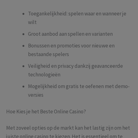
Toegankelijkheid: spelen waar en wanneer je
wilt
Groot aanbod aan spellen en varianten
Bonussen en promoties voor nieuwe en
bestaande spelers
Veiligheid en privacy dankzij geavanceerde
technologieën
Mogelijkheid om gratis te oefenen met demo-
versies
Hoe Kies je het Beste Online Casino?
Met zoveel opties op de markt kan het lastig zijn om het
juiste online casino te kiezen. Het is essentieel om te