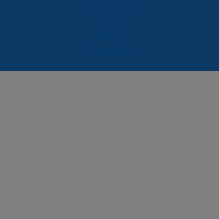
News & Events
Contact
Team
Privacy Policy