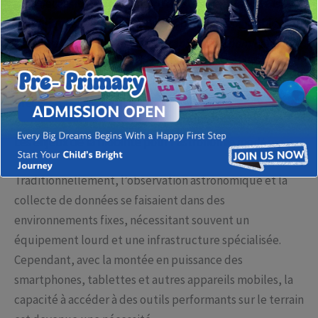
et la nécessité d’une rapidité d’exécution, les outils
numériques performants deviennent indispensables.
Parmi eux, les
web app mobile rapide Astronomicalskills
se démarquent comme une solution innovante
permettant de conjuguer mobilité, efficacité et
précision.
Les enjeux de la mobilité pour l’astronomie moderne
Traditionnellement, l’observation astronomique et la
collecte de données se faisaient dans des
environnements fixes, nécessitant souvent un
équipement lourd et une infrastructure spécialisée.
Cependant, avec la montée en puissance des
smartphones, tablettes et autres appareils mobiles, la
capacité à accéder à des outils performants sur le terrain