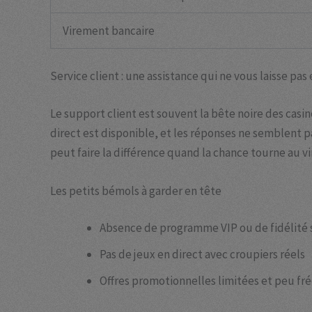
Virement bancaire
Service client : une assistance qui ne vous laisse pas
Le support client est souvent la bête noire des casino
direct est disponible, et les réponses ne semblent pa
peut faire la différence quand la chance tourne au vi
Les petits bémols à garder en tête
Absence de programme VIP ou de fidélité 
Pas de jeux en direct avec croupiers réels
Offres promotionnelles limitées et peu f