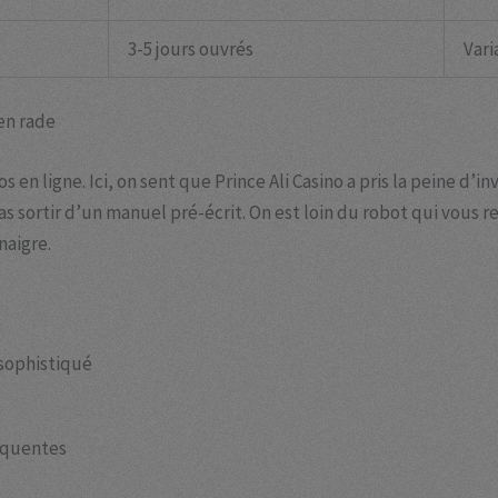
3-5 jours ouvrés
Vari
 en rade
s en ligne. Ici, on sent que Prince Ali Casino a pris la peine d
s sortir d’un manuel pré-écrit. On est loin du robot qui vous r
naigre.
sophistiqué
réquentes