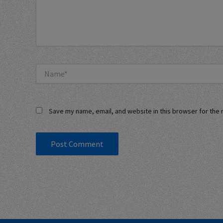
Name*
Save my name, email, and website in this browser for the 