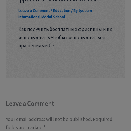
Leave a Comment
/
Education
/ By
Lyceum
International Model School
Как получить бесплатные фриспины и их
использовать Чтобы воспользоваться
вращениями без…
Leave a Comment
Your email address will not be published.
Required
fields are marked
*