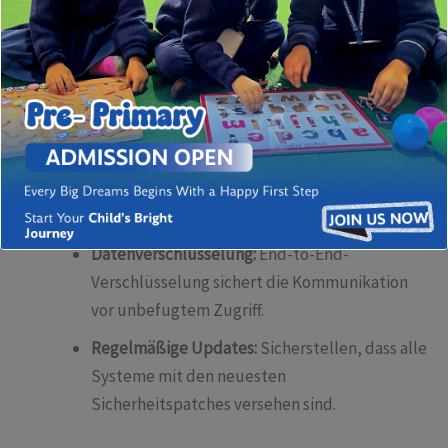
Benutzererfahrung, um Nutzer nicht durch
komplizierte Anmeldeprozesse abzuschrecken.
Wichtige Aspekte der Online-Sicherheit
Authentifizierung:
Mehrstufige Verfahren wie
Zwei-Faktor-Authentifizierung erhöhen die
Sicherheit.
Datenverschlüsselung:
End-to-End-
Verschlüsselung sichert die Kommunikation
vor unbefugtem Zugriff.
Regelmäßige Updates:
Sicherstellen, dass alle
Systeme mit den neuesten
Sicherheitspatches versehen sind.