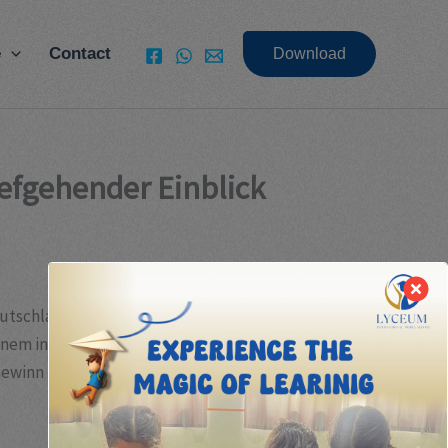
e
Contact
Download
iefgehender Einblick
eutschland und weltweit gewonnen. Diese
nem integralen Bestandteil der internationalen
 Gewinn zu maximieren?