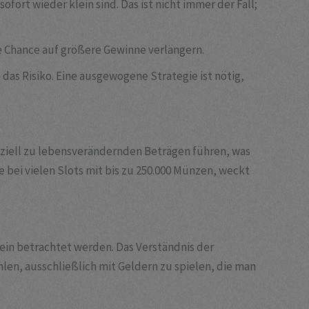
fort wieder klein sind. Das ist nicht immer der Fall;
e Chance auf größere Gewinne verlängern.
das Risiko. Eine ausgewogene Strategie ist nötig,
nziell zu lebensverändernden Beträgen führen, was
 bei vielen Slots mit bis zu 250.000 Münzen, weckt
ein betrachtet werden. Das Verständnis der
len, ausschließlich mit Geldern zu spielen, die man