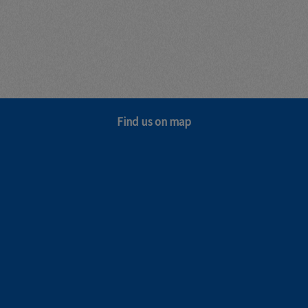
Find us on map