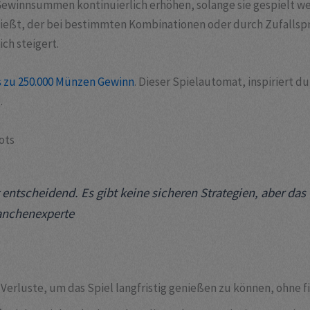
 Gewinnsummen kontinuierlich erhöhen, solange sie gespielt we
fließt, der bei bestimmten Kombinationen oder durch Zufallspr
ch steigert.
is zu 250.000 Münzen Gewinn
. Dieser Spielautomat, inspiriert d
.
ots
 entscheidend. Es gibt keine sicheren Strategien, aber das 
ranchenexperte
Verluste, um das Spiel langfristig genießen zu können, ohne fin