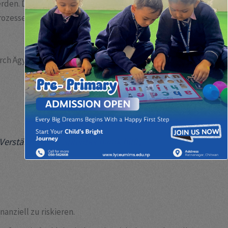
rden. Das Prinzip basiert auf einem Prozentsatz des
ozesse gewinnt. Der Fortschritt dieses Jackpots
urch Ägypten-Mythologie, ist bekannt für seine
Verständnis der Spielmechanik hilft,
anziell zu riskieren.