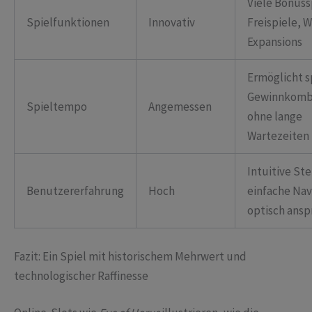
Viele Bonuss
Spielfunktionen
Innovativ
Freispiele, W
Expansions
Ermöglicht 
Gewinnkomb
Spieltempo
Angemessen
ohne lange
Wartezeiten
Intuitive St
Benutzererfahrung
Hoch
einfache Nav
optisch ans
Fazit: Ein Spiel mit historischem Mehrwert und
technologischer Raffinesse