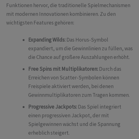
Funktionen hervor, die traditionelle Spielmechanismen
mit modernen Innovationen kombinieren. Zu den
wichtigsten Features gehören:
Expanding Wilds:
Das Horus-Symbol
expandiert, um die Gewinnlinien zu füllen, was
die Chance auf größere Auszahlungen erhöht.
Free Spins mit Multiplikatoren:
Durch das
Erreichen von Scatter-Symbolen können
Freispiele aktiviert werden, bei denen
Gewinnmultiplikatoren zum Tragen kommen.
Progressive Jackpots:
Das Spiel integriert
einen progressiven Jackpot, der mit
Spielgewinnen wächst und die Spannung
erheblich steigert.