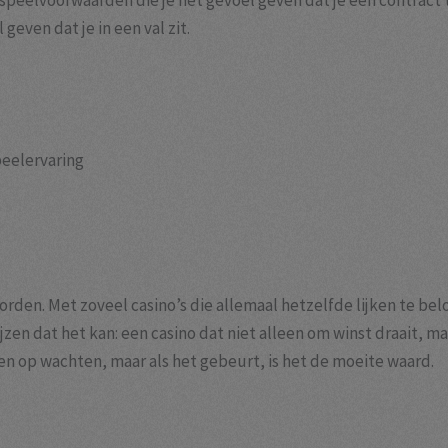
dspeelvoorwaarden die je het gevoel geven dat je een contract 
 geven dat je in een val zit.
peelervaring
worden. Met zoveel casino’s die allemaal hetzelfde lijken te belo
jzen dat het kan: een casino dat niet alleen om winst draait, ma
ven op wachten, maar als het gebeurt, is het de moeite waard.