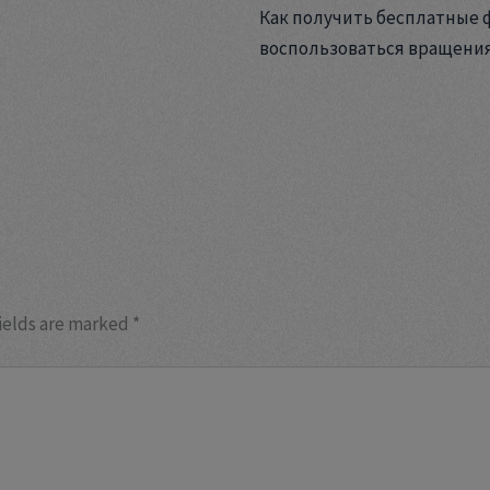
Как получить бесплатные 
воспользоваться вращени
ields are marked
*