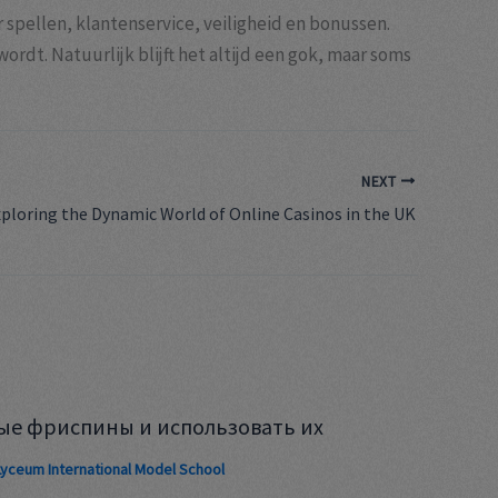
spellen, klantenservice, veiligheid en bonussen.
ordt. Natuurlijk blijft het altijd een gok, maar soms
NEXT
ploring the Dynamic World of Online Casinos in the UK
ые фриспины и использовать их
Lyceum International Model School