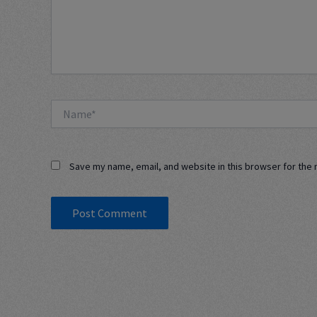
Name*
Save my name, email, and website in this browser for the 