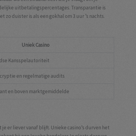
delijke uitbetalingspercentages. Transparantie is
o duister is als een gokhal om 3 uur ’s nachts.
Uniek Casino
dse Kansspelautoriteit
ryptie en regelmatige audits
arant en boven marktgemiddelde
je er liever vanaf blijft. Unieke casino’s durven het