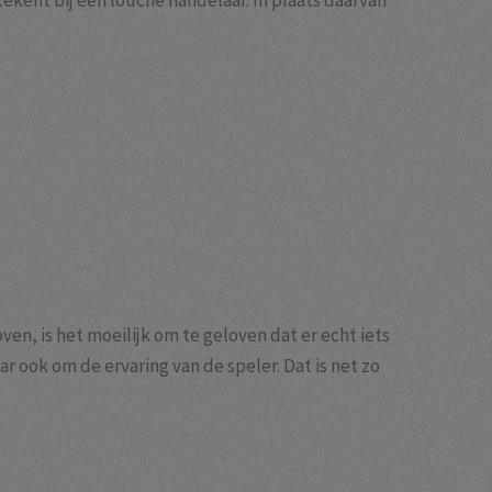
tekent bij een louche handelaar. In plaats daarvan
ven, is het moeilijk om te geloven dat er echt iets
ar ook om de ervaring van de speler. Dat is net zo