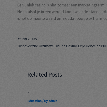
Een uniek casino is niet zomaar een marketingterm, 
Het is alsof je in een wereld komt waar de standaardr
is het de moeite waard om net dat beetje extra risico
PREVIOUS
Discover the Ultimate Online Casino Experience at Pu
Related Posts
x
Education
/ By
admin