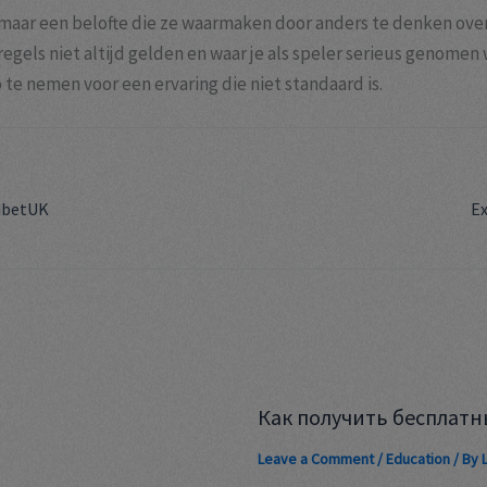
maar een belofte die ze waarmaken door anders te denken over 
egels niet altijd gelden en waar je als speler serieus genomen w
 te nemen voor een ervaring die niet standaard is.
libetUK
Ex
Как получить бесплатн
Leave a Comment
/
Education
/ By