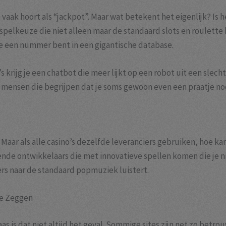
 vaak hoort als “jackpot”. Maar wat betekent het eigenlijk? Is h
spelkeuze die niet alleen maar de standaard slots en roulette 
 je een nummer bent in een gigantische database.
 krijg je een chatbot die meer lijkt op een robot uit een slech
e mensen die begrijpen dat je soms gewoon even een praatje nod
o. Maar als alle casino’s dezelfde leveranciers gebruiken, hoe
de ontwikkelaars die met innovatieve spellen komen die je ni
ders naar de standaard popmuziek luistert.
 Ze Zeggen
as is dat niet altijd het geval. Sommige sites zijn net zo betrou