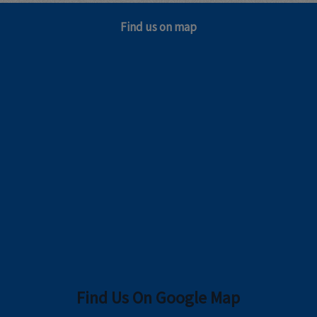
Find us on map
Find Us On Google Map