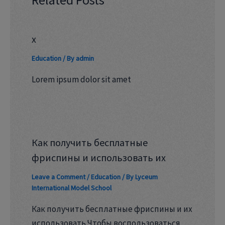
x
Education
/ By
admin
Lorem ipsum dolor sit amet
Как получить бесплатные
фриспины и использовать их
Leave a Comment
/
Education
/ By
Lyceum
International Model School
Как получить бесплатные фриспины и их
использовать Чтобы воспользоваться