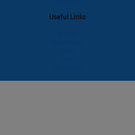
Solutions Pvt Ltd
Useful Links
About Us
News & Events
Contact
Team
Privacy Policy