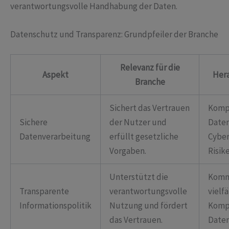
verantwortungsvolle Handhabung der Daten.
Datenschutz und Transparenz: Grundpfeiler der Branche
Relevanz für die
Aspekt
Her
Branche
Sichert das Vertrauen
Kompl
Sichere
der Nutzer und
Date
Datenverarbeitung
erfüllt gesetzliche
Cyber
Vorgaben.
Risik
Unterstützt die
Komm
Transparente
verantwortungsvolle
vielf
Informationspolitik
Nutzung und fördert
Kompl
das Vertrauen.
Daten