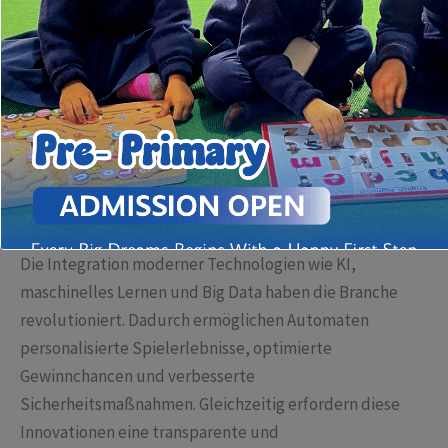
im Bereich Datenschutz und Verbraucherschutz. Für
Betreiber, Regulierungsbehörden und Spieler ist es
unerlässlich, den Schutz persönlicher Daten ernst zu
nehmen, insbesondere bei hochsensiblen
Informationen, die im Zusammenhang mit
Glücksspieltransaktionen erfasst werden.
Der Einfluss digitaler Technologien auf das Glücksspiel
Die Integration moderner Technologien wie KI,
maschinelles Lernen und Big Data haben die Branche
revolutioniert. Dadurch ermöglichen Automaten
personalisierte Spielerlebnisse, optimierte
Gewinnchancen und verbesserte
Sicherheitsmaßnahmen. Gleichzeitig erfordern diese
Innovationen eine transparente und