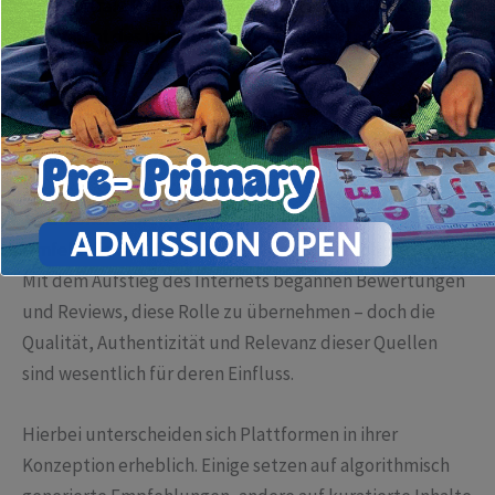
eine zentrale Rolle eingenommen – sie sind das digitale
Äquivalent des persönlichen Ratschlags und
beeinflussen Kaufentscheidungen nachhaltig.
Die Evolution von Empfehlungsplattformen: Mehr als
nur Sternebewertungen
Traditionell waren Empfehlungen im persönlichen
Umfeld die wichtigste Quelle für Kaufentscheidungen.
Mit dem Aufstieg des Internets begannen Bewertungen
und Reviews, diese Rolle zu übernehmen – doch die
Qualität, Authentizität und Relevanz dieser Quellen
sind wesentlich für deren Einfluss.
Hierbei unterscheiden sich Plattformen in ihrer
Konzeption erheblich. Einige setzen auf algorithmisch