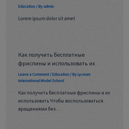
Education
/ By
admin
Lorem ipsum dolor sit amet
Как получить бесплатные
фриспины и использовать их
Leave a Comment
/
Education
/ By
Lyceum
International Model School
Как получить бесплатные фриспины и их
использовать Чтобы воспользоваться
вращениями без…