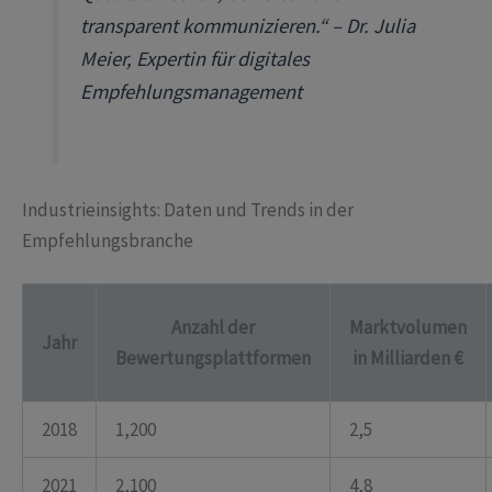
transparent kommunizieren.“ – Dr. Julia
Meier, Expertin für digitales
Empfehlungsmanagement
Industrieinsights: Daten und Trends in der
Empfehlungsbranche
Anzahl der
Marktvolumen
Jahr
Bewertungsplattformen
in Milliarden €
2018
1,200
2,5
2021
2,100
4,8