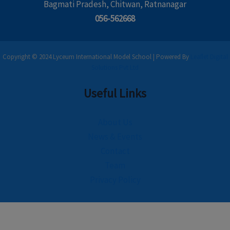
Bagmati Pradesh, Chitwan, Ratnanagar
056-562668
Copyright © 2024 Lyceum International Model School | Powered By
Leaflet Digital
Solutions Pvt Ltd
Useful Links
About Us
News & Events
Contact
Team
Privacy Policy