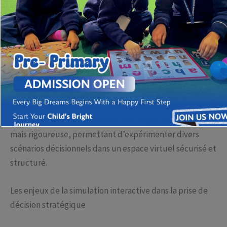
sociopolitique en constante mutation, la capacité à
anticiper, modéliser et influencer les décisions devient
un atout crucial pour les organisations, qu’elles soient
publiques ou privées. Les outils traditionnels, tels que
les analyses statistiques ou les études de marché, se
trouvent désormais complétés par des systèmes
innovants qui reproduisent la complexité des décisions
en environnement simulé. Parmi ces innovations, le
jeu
Decisionlab Builder
pérennise une approche ludique
mais rigoureuse, permettant d’expérimenter divers
scénarios décisionnels dans un espace virtuel sécurisé et
structuré.
Les enjeux de la simulation interactive dans la prise de
décision stratégique