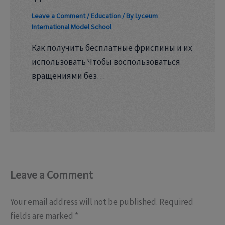
Leave a Comment
/
Education
/ By
Lyceum
International Model School
Как получить бесплатные фриспины и их
использовать Чтобы воспользоваться
вращениями без…
Leave a Comment
Your email address will not be published.
Required
fields are marked
*